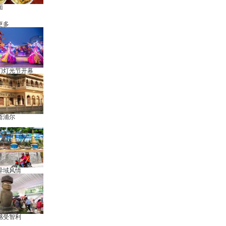
面
更多
幻灯光节开幕
斋浦尔
异域风情
感受智利