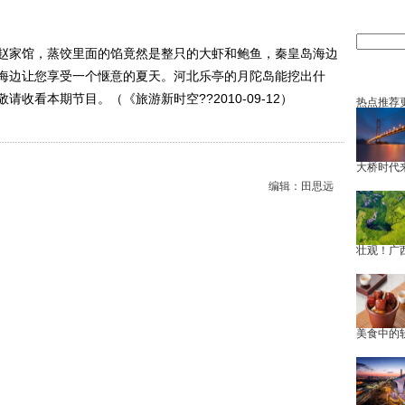
赵家馆，蒸饺里面的馅竟然是整只的大虾和鲍鱼，秦皇岛海边
海边让您享受一个惬意的夏天。河北乐亭的月陀岛能挖出什
收看本期节目。（《旅游新时空??2010-09-12）
热点推荐
大桥时代
编辑：田思远
壮观！广
美食中的