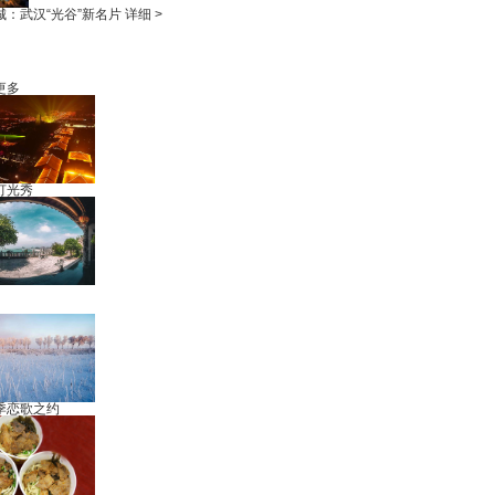
城：武汉“光谷”新名片
详细 >
更多
灯光秀
季恋歌之约