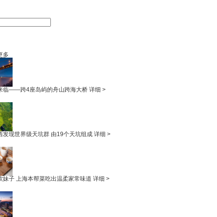
更多
来临——跨4座岛屿的舟山跨海大桥
详细 >
西发现世界级天坑群 由19个天坑组成
详细 >
软妹子 上海本帮菜吃出温柔家常味道
详细 >