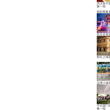
武汉热干
换一组
精彩图集
欢乐谷奇
粉红之城
边境小城
不出国门
换一组