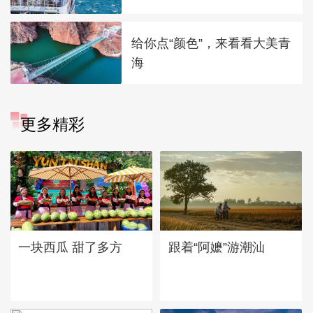
给你点“颜色”，来看看大美青
海
更多精彩
一块西瓜 甜了多方
跟着“阿嬷”游潮汕