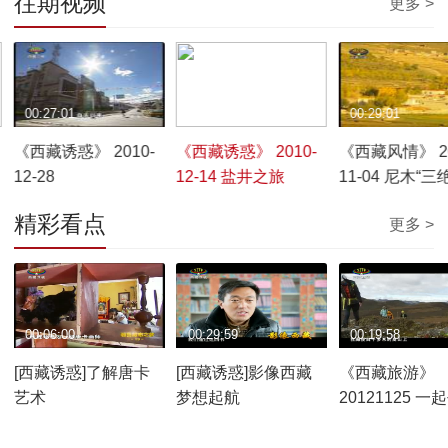
往期视频
更多 >
00:27:01
00:29:48
00:29:01
《西藏诱惑》 2010-
《西藏诱惑》 2010-
《西藏风情》 20
12-28
12-14 盐井之旅
11-04 尼木“三
刻时光的印迹
精彩看点
更多 >
00:06:00
00:29:59
00:19:58
[西藏诱惑]了解唐卡
[西藏诱惑]影像西藏
《西藏旅游》
艺术
梦想起航
20121125 一
南迦巴瓦