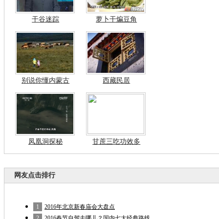
干谷迷踪
萝卜干煸豆角
别说你懂内蒙古
西藏民居
凤凰洞探秘
甘蔗三吃功效多
网友点击排行
1
2016年北京新春庙会大盘点
2
2016春节自驾去哪儿？国内七大经典路线