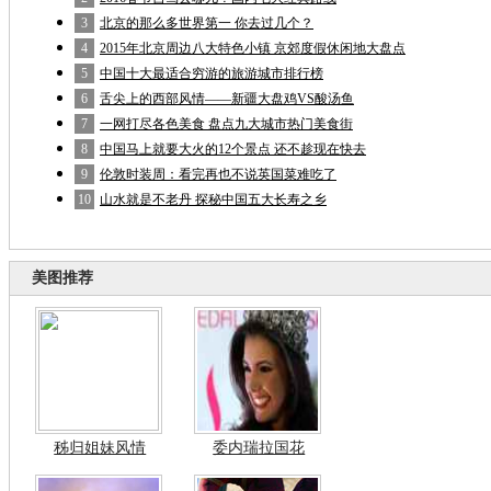
3
北京的那么多世界第一 你去过几个？
4
2015年北京周边八大特色小镇 京郊度假休闲地大盘点
5
中国十大最适合穷游的旅游城市排行榜
6
舌尖上的西部风情——新疆大盘鸡VS酸汤鱼
7
一网打尽各色美食 盘点九大城市热门美食街
8
中国马上就要大火的12个景点 还不趁现在快去
9
伦敦时装周：看完再也不说英国菜难吃了
10
山水就是不老丹 探秘中国五大长寿之乡
美图推荐
秭归姐妹风情
委内瑞拉国花