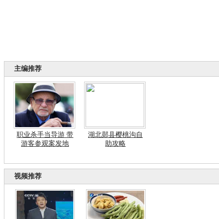
主编推荐
职业杀手当导游 带
湖北郧县樱桃沟自
游客参观案发地
助攻略
视频推荐