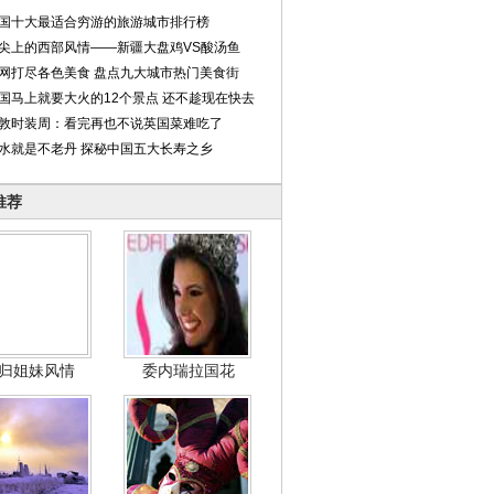
国十大最适合穷游的旅游城市排行榜
尖上的西部风情——新疆大盘鸡VS酸汤鱼
网打尽各色美食 盘点九大城市热门美食街
国马上就要大火的12个景点 还不趁现在快去
敦时装周：看完再也不说英国菜难吃了
水就是不老丹 探秘中国五大长寿之乡
推荐
归姐妹风情
委内瑞拉国花