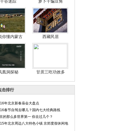
干谷迷踪
萝卜干煸豆角
说你懂内蒙古
西藏民居
凤凰洞探秘
甘蔗三吃功效多
点击排行
016年北京新春庙会大盘点
016春节自驾去哪儿？国内七大经典路线
京的那么多世界第一 你去过几个？
015年北京周边八大特色小镇 京郊度假休闲地