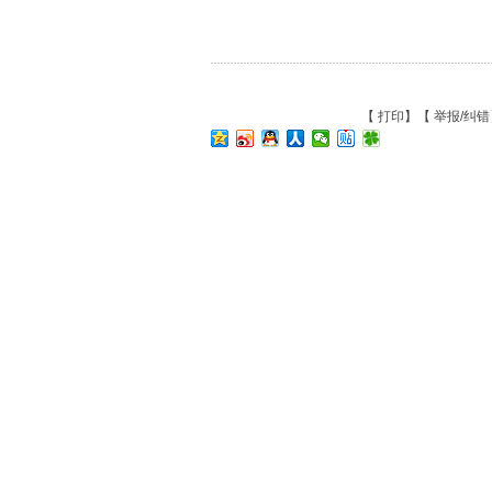
【
打印
】【
举报/纠错