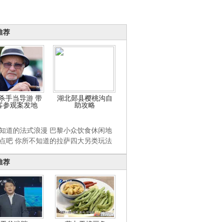
推荐
杀手当导游 带
湖北郧县樱桃沟自
客参观案发地
助攻略
知道的法式浪漫 巴黎小众饮食休闲地
点吧 你所不知道的拉萨四大另类玩法
推荐