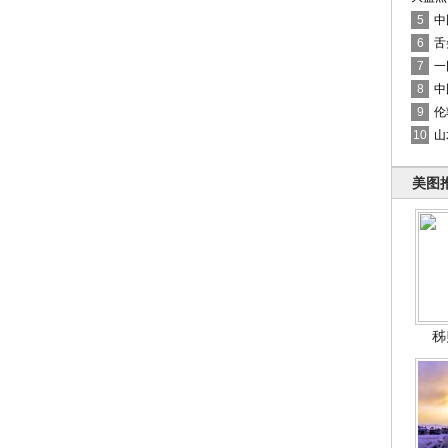
5
中
6
舌
7
一
8
中
9
伦
10
山
美图
秭