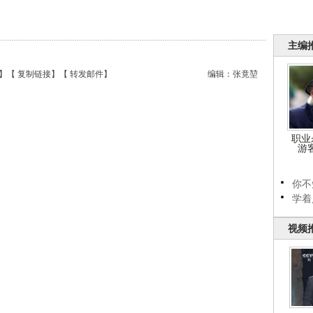
主编
】【
复制链接
】【
转发邮件
】
编辑：张竟堃
职业
游
你不
学着
视频