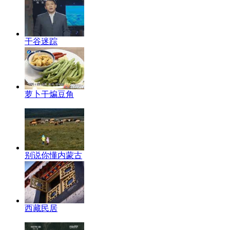
干谷迷踪
萝卜干煸豆角
别说你懂内蒙古
西藏民居