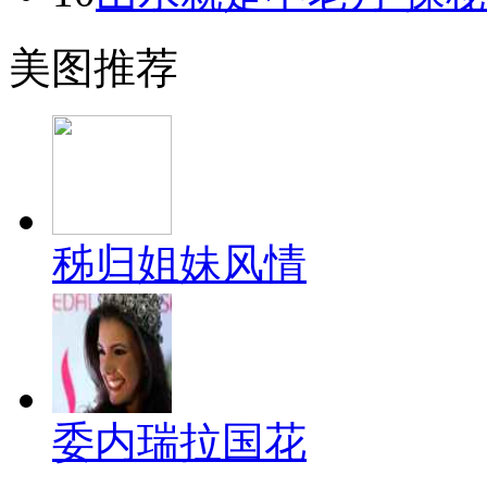
美图推荐
秭归姐妹风情
委内瑞拉国花