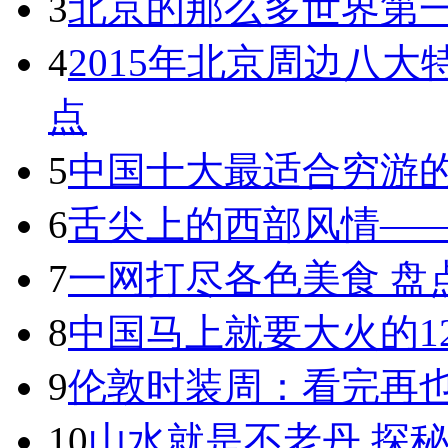
3
北京的那么多世界第一
4
2015年北京周边八
点
5
中国十大最适合穷游
6
舌尖上的西部风情——
7
一网打尽各色美食 盘
8
中国马上就要大火的1
9
伦敦时装周：看完再
10
山水就是不老丹 探