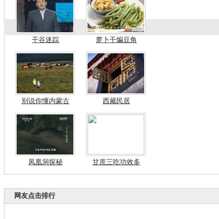
干谷迷踪
萝卜干煸豆角
别说你懂内蒙古
西藏民居
凤凰洞探秘
甘蔗三吃功效多
网友点击排行