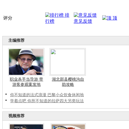
排
评分
顶
行榜
意见反馈
主编推荐
职业杀手当导游 带
湖北郧县樱桃沟自
游客参观案发地
助攻略
你不知道的法式浪漫 巴黎小众饮食休闲地
学着点吧 你所不知道的拉萨四大另类玩法
视频推荐