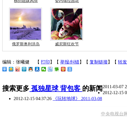
秭归姐妹风情
委内瑞拉国花
俄罗斯奥利洪岛
威尼斯狂欢节
编辑：张曦健
【
打印
】【
举报/纠错
】【
复制链接
】【
转发
2011-03-07 
搜索更多
孤独星球
背包客
的新闻
2012-12-15 
2012-12-15 04:37:26
《玩转地球》 2011-03-08
中央电视台