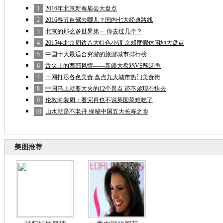
1
2016年北京新春庙会大盘点
2
2016春节自驾去哪儿？国内七大经典路线
3
北京的那么多世界第一 你去过几个？
4
2015年北京周边八大特色小镇 京郊度假休闲地大盘点
5
中国十大最适合穷游的旅游城市排行榜
6
舌尖上的西部风情——新疆大盘鸡VS酸汤鱼
7
一网打尽各色美食 盘点九大城市热门美食街
8
中国马上就要大火的12个景点 还不趁现在快去
9
伦敦时装周：看完再也不说英国菜难吃了
10
山水就是不老丹 探秘中国五大长寿之乡
美图推荐