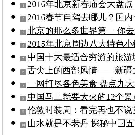
2016年北京新春庙会大盘点
1
2016春节自驾去哪儿？国
2
北京的那么多世界第一 你
3
2015年北京周边八大特色
4
中国十大最适合穷游的旅游
5
舌尖上的西部风情——新疆
6
一网打尽各色美食 盘点九
7
中国马上就要大火的12个景
8
伦敦时装周：看完再也不说
9
山水就是不老丹 探秘中国
10