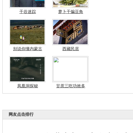
干谷迷踪
萝卜干煸豆角
别说你懂内蒙古
西藏民居
凤凰洞探秘
甘蔗三吃功效多
网友点击排行