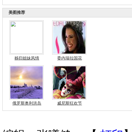
美图推荐
秭归姐妹风情
委内瑞拉国花
俄罗斯奥利洪岛
威尼斯狂欢节