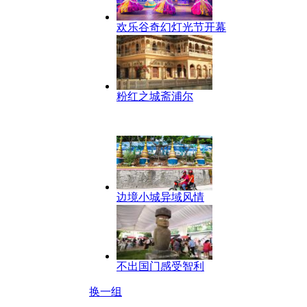
欢乐谷奇幻灯光节开幕
粉红之城斋浦尔
边境小城异域风情
不出国门感受智利
换一组