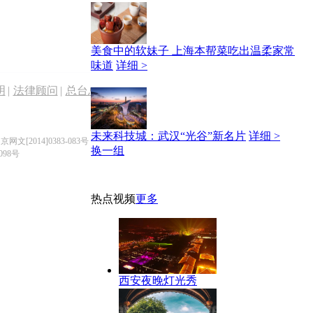
美食中的软妹子 上海本帮菜吃出温柔家常
味道
详细 >
明
|
法律顾问
|
总台总经理室
|
帮助中心
未来科技城：武汉“光谷”新名片
详细 >
京网文[2014]0383-083号
换一组
98号
热点视频
更多
西安夜晚灯光秀