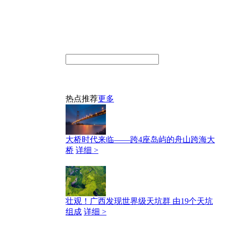
热点推荐
更多
大桥时代来临——跨4座岛屿的舟山跨海大
桥
详细 >
壮观！广西发现世界级天坑群 由19个天坑
组成
详细 >