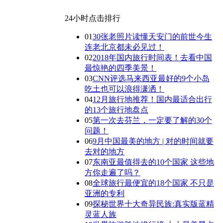
24小时点击排行
01
30张老照片读懂天安门的前世今生
连老北京都未必见过！
02
2018年国内旅行时间表！去看中国
最惊艳的四季美景！
03
CNN评选马来西亚最好的9个小岛
吃土也可以浪得潇洒！
04
12月旅行地推荐！国内最适合出行
的13个旅行地盘点
05
第一次去芬兰，一定要了解的30个
问题！
06
9月中国最美的地方 | 对的时间就要
去对的地方
07
东南亚最值得去的10个国家 这些地
方你走遍了吗？
08
全球旅行最便宜的18个国家 不只是
亚洲的专利
09
探秘世界十大奇异民族:真实版蓝精
灵蓝人族