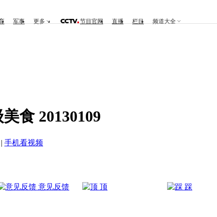
育
军事
更多
节目官网
直播
栏目
频道大全
 20130109
|
手机看视频
意见反馈
顶
踩