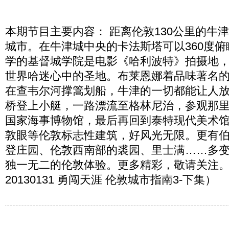
本期节目主要内容： 距离伦敦130公里的牛
城市。在牛津城中央的卡法斯塔可以360度
学的基督城学院是电影《哈利波特》拍摄地
世界哈迷心中的圣地。布莱恩娜着品味著名
在查韦尔河撑篙划船，牛津的一切都能让人放
桥登上小艇，一路漂流至格林尼治，参观那
国家海事博物馆，最后再回到泰特现代美术
敦眼等伦敦标志性建筑，好风光无限。更有
登庄园、伦敦西南部的裘园、里士满……多
独一无二的伦敦体验。更多精彩，敬请关注
20130131 勇闯天涯 伦敦城市指南3-下集）