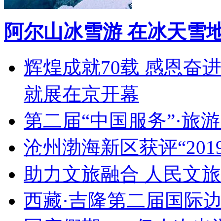
阿尔山冰雪游 在冰天雪
辉煌成就70载 感恩奋
就展在京开幕
第二届“中国服务”·旅
沧州渤海新区获评“20
助力文旅融合 人民文
西藏·吉隆第二届国际