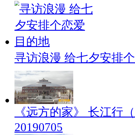
寻访浪漫 给七夕安排
《远方的家》 长江行（
20190705