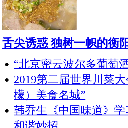
舌尖诱惑 独树一帜的衡
“北京密云波尔多葡萄
2019第二届世界川菜
檬）美食名城”
韩乔生《中国味道》学习
和谐妙招