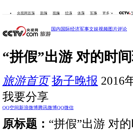
央视网首页
新闻
视频
经济
体育
军事
更多
国内
国际
经济
军事
文娱
视频
图片
评论
“拼假”出游 对的时
旅游首页
扬子晚报
2016年
我要分享
QQ空间
新浪微博
腾讯微博
QQ
微信
原标题：
“拼假”出游 对