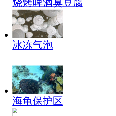
烧烤啤酒臭豆腐
冰冻气泡
海龟保护区