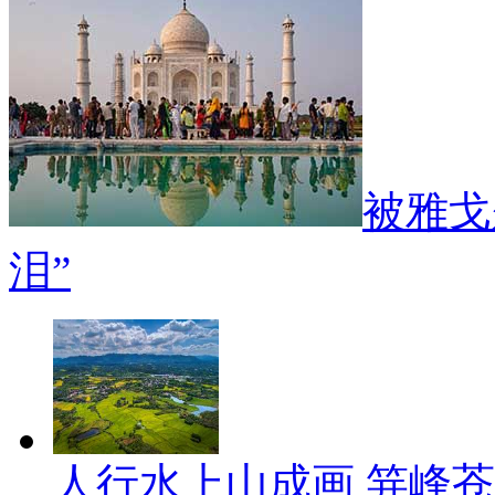
被雅戈
泪”
人行水上山成画 笄峰