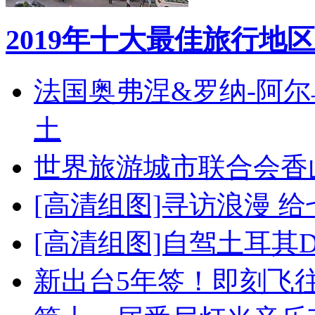
2019年十大最佳旅行地区
法国奥弗涅&罗纳-阿
土
世界旅游城市联合会香
[高清组图]寻访浪漫 
[高清组图]自驾土耳其
新出台5年签！即刻飞