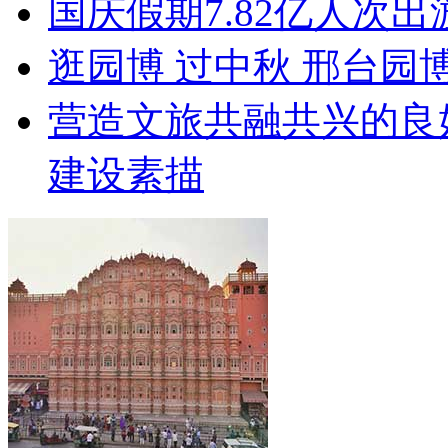
国庆假期7.82亿人次出游
逛园博 过中秋 邢台园
营造文旅共融共兴的良
建设素描