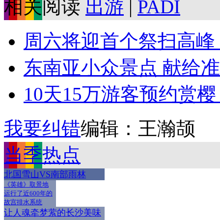
相关阅读
出游
|
PADI
周六将迎首个祭扫高峰 
东南亚小众景点 献给
10天15万游客预约赏樱 
我要纠错
编辑：王瀚颉
当季热点
北国雪山VS南部雨林
《英雄》取景地
运行了近600年的
故宫排水系统
让人魂牵梦萦的长沙美味