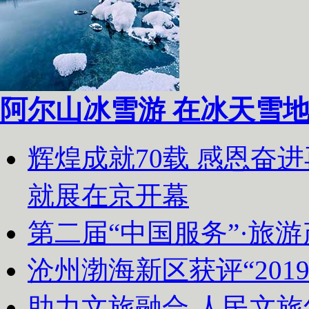
阿尔山冰雪游 在冰天雪
辉煌成就70载 感恩奋
就展在京开幕
第二届“中国服务”·旅
沧州渤海新区获评“20
助力文旅融合 人民文