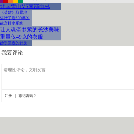
北国雪山VS南部雨林
《英雄》取景地
运行了近600年的
故宫排水系统
让人魂牵梦萦的长沙美味
重量仅49克的衣服
妙手回春的针灸