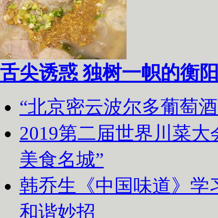
舌尖诱惑 独树一帜的衡
“北京密云波尔多葡萄
2019第二届世界川菜
美食名城”
韩乔生《中国味道》学习
和谐妙招