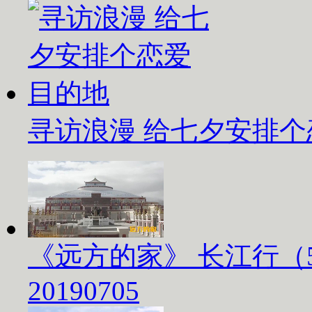
寻访浪漫 给七夕安排
《远方的家》 长江行（
20190705