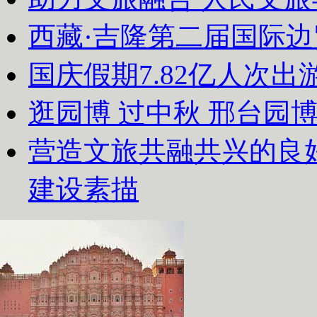
西藏·吉隆第二届国际
国庆假期7.82亿人次出游
逛园博 过中秋 邢台园
营造文旅共融共兴的良
建设素描