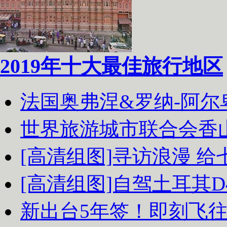
2019年十大最佳旅行地区
法国奥弗涅&罗纳-阿
世界旅游城市联合会香
[高清组图]寻访浪漫 
[高清组图]自驾土耳其D
新出台5年签！即刻飞