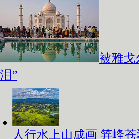
被雅戈
泪”
人行水上山成画 笄峰苍