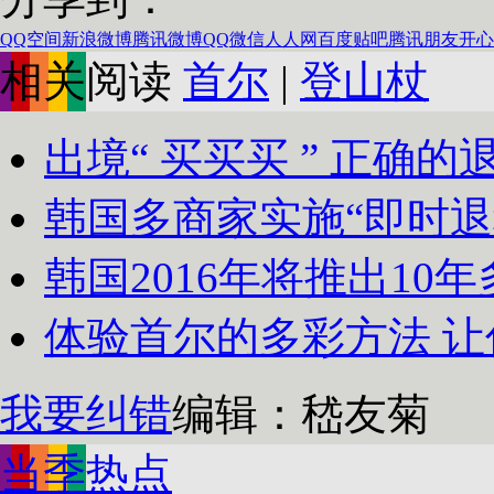
QQ空间
新浪微博
腾讯微博
QQ
微信
人人网
百度贴吧
腾讯朋友
开心
相关阅读
首尔
|
登山杖
出境“ 买买买 ” 正确的退
韩国多商家实施“即时退税
韩国2016年将推出10
体验首尔的多彩方法 
我要纠错
编辑：嵇友菊
当季热点