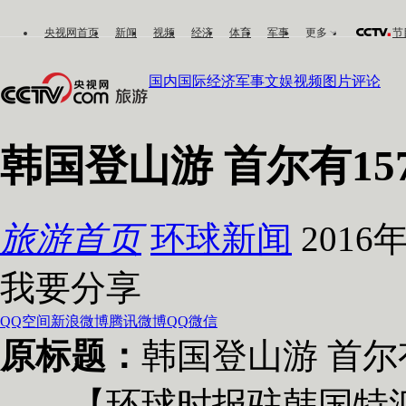
央视网首页
新闻
视频
经济
体育
军事
更多
节
国内
国际
经济
军事
文娱
视频
图片
评论
韩国登山游 首尔有1
旅游首页
环球新闻
2016年
我要分享
QQ空间
新浪微博
腾讯微博
QQ
微信
原标题：
韩国登山游 首尔
【环球时报驻韩国特派记