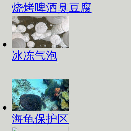
烧烤啤酒臭豆腐
冰冻气泡
海龟保护区