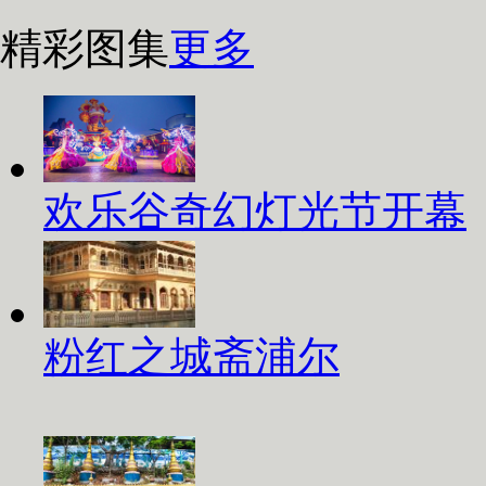
精彩图集
更多
欢乐谷奇幻灯光节开幕
粉红之城斋浦尔