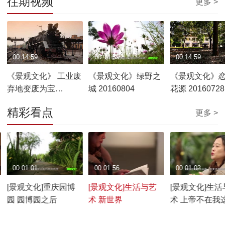
往期视频
更多 >
00:14:59
00:14:59
00:14:59
《景观文化》 工业废
《景观文化》绿野之
《景观文化》
弃地变废为宝
城 20160804
花源 20160728
20160811
精彩看点
更多 >
00:01:01
00:01:56
00:01:02
[景观文化]重庆园博
[景观文化]生活与艺
[景观文化]生活
园 园博园之后
术 新世界
术 上帝不在我