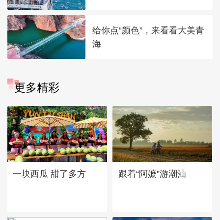
给你点“颜色”，来看看大美青
海
更多精彩
一块西瓜 甜了多方
跟着“阿嬷”游潮汕