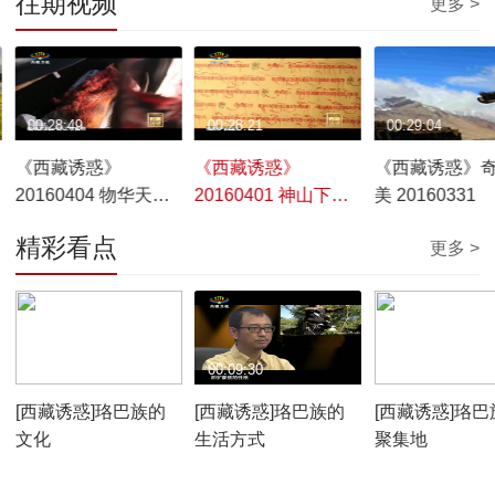
往期视频
更多 >
00:28:49
00:28:21
00:29:04
《西藏诱惑》
《西藏诱惑》
《西藏诱惑》
20160404 物华天宝
20160401 神山下的
美 20160331
聚山南（一）
暖流
精彩看点
更多 >
00:10:12
00:09:30
00:07:59
[西藏诱惑]珞巴族的
[西藏诱惑]珞巴族的
[西藏诱惑]珞巴
文化
生活方式
聚集地