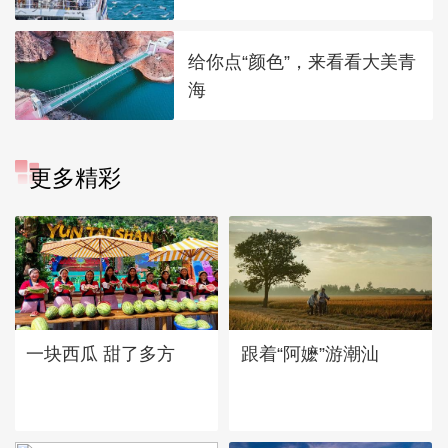
给你点“颜色”，来看看大美青
海
更多精彩
一块西瓜 甜了多方
跟着“阿嬷”游潮汕