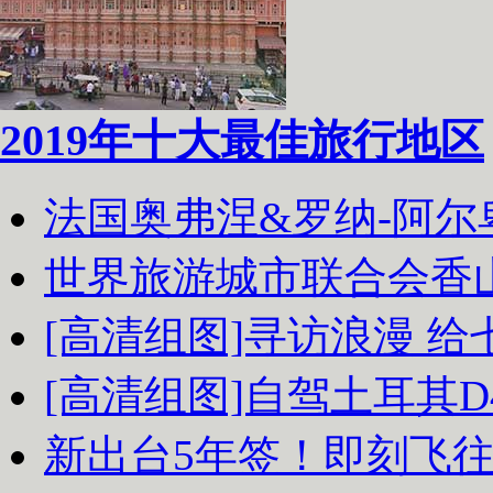
2019年十大最佳旅行地区
法国奥弗涅&罗纳-阿
世界旅游城市联合会香
[高清组图]寻访浪漫 
[高清组图]自驾土耳其D
新出台5年签！即刻飞