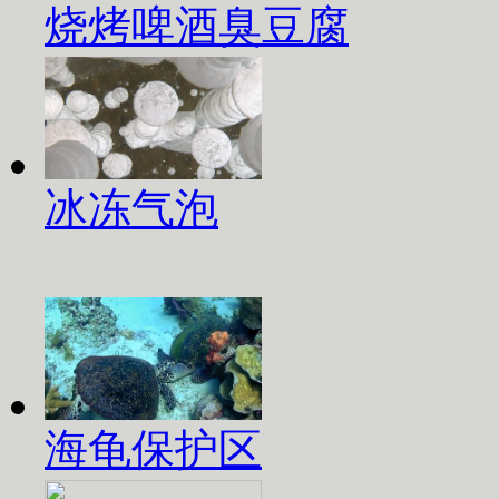
烧烤啤酒臭豆腐
冰冻气泡
海龟保护区