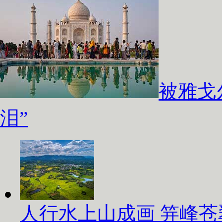
被雅戈
泪”
人行水上山成画 笄峰苍