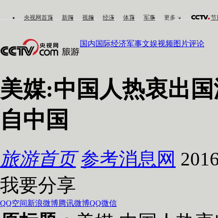
央视网首页
新闻
视频
经济
体育
军事
更多
节
国内
国际
经济
军事
文娱
视频
图片
评论
美媒:中国人热衷出国
自中国
旅游首页
参考消息网
201
我要分享
QQ空间
新浪微博
腾讯微博
QQ
微信