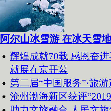
阿尔山冰雪游 在冰天雪
辉煌成就70载 感恩奋
就展在京开幕
第二届“中国服务”·旅
沧州渤海新区获评“20
助力文旅融合 人民文