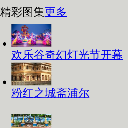
精彩图集
更多
欢乐谷奇幻灯光节开幕
粉红之城斋浦尔