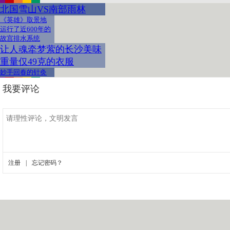
北国雪山VS南部雨林
《英雄》取景地
运行了近600年的
故宫排水系统
让人魂牵梦萦的长沙美味
重量仅49克的衣服
妙手回春的针灸