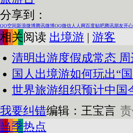
分享到：
QQ空间
新浪微博
腾讯微博
QQ
微信
人人网
百度贴吧
腾讯朋友
开心
相关阅读
出境游
|
游客
清明出游度假成常态 周边
国人出境游如何玩出“国
世界旅游组织预计中国今
我要纠错
编辑：王宝言
责
当季热点