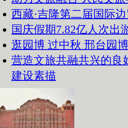
西藏·吉隆第二届国际
国庆假期7.82亿人次出游
逛园博 过中秋 邢台园
营造文旅共融共兴的良
建设素描