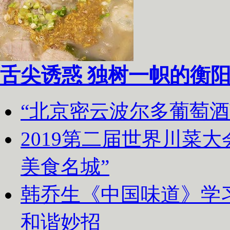
舌尖诱惑 独树一帜的衡
“北京密云波尔多葡萄
2019第二届世界川菜
美食名城”
韩乔生《中国味道》学习
和谐妙招