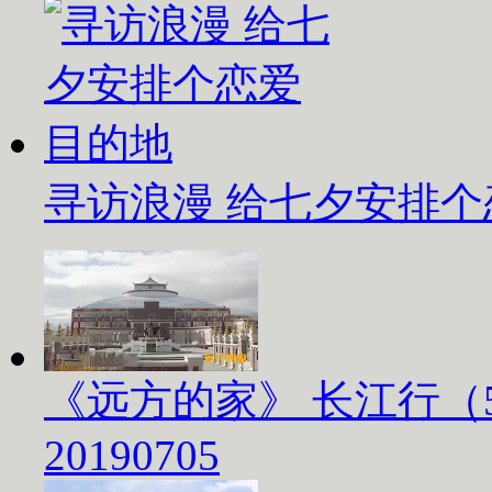
寻访浪漫 给七夕安排
《远方的家》 长江行（
20190705