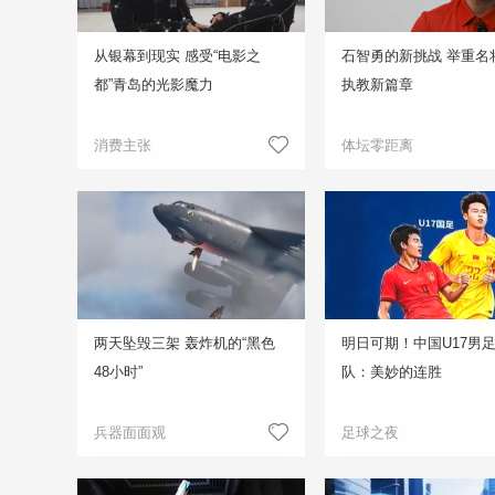
从银幕到现实 感受“电影之
石智勇的新挑战 举重名
都”青岛的光影魔力
执教新篇章
消费主张
体坛零距离
两天坠毁三架 轰炸机的“黑色
明日可期！中国U17男
48小时”
队：美妙的连胜
兵器面面观
足球之夜