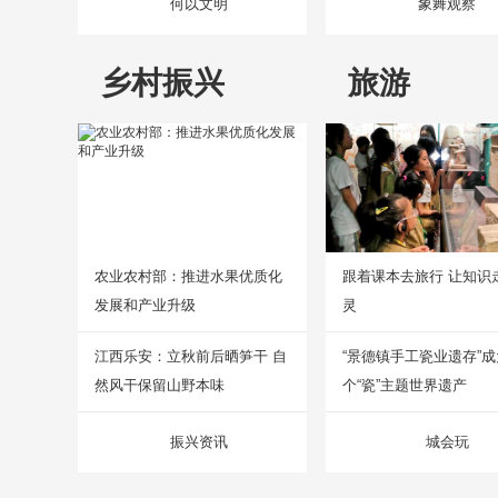
何以文明
象舞观察
乡村振兴
旅游
农业农村部：推进水果优质化
跟着课本去旅行 让知识
发展和产业升级
灵
江西乐安：立秋前后晒笋干 自
“景德镇手工瓷业遗存”
然风干保留山野本味
个“瓷”主题世界遗产
振兴资讯
城会玩