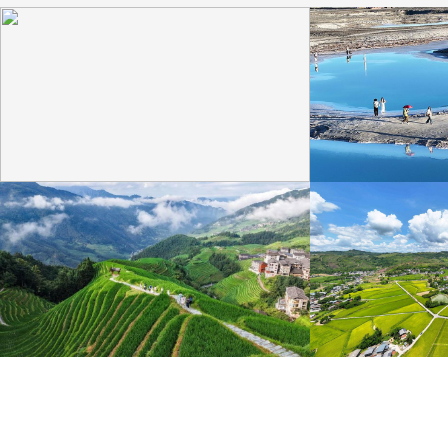
“大地指纹”奏响夏夜文旅乐章
青海大柴旦翡翠
8月7日，贵州省毕节市大方县奢香古镇梯田音乐会在
青海海西蒙古族藏族自
宛如“大地指纹”般的环形梯田上演。
游旺季。