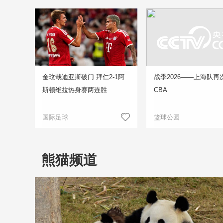
金玟哉迪亚斯破门 拜仁2-1阿
战季2026——上海队再
斯顿维拉热身赛两连胜
CBA
国际足球
篮球公园
熊猫频道