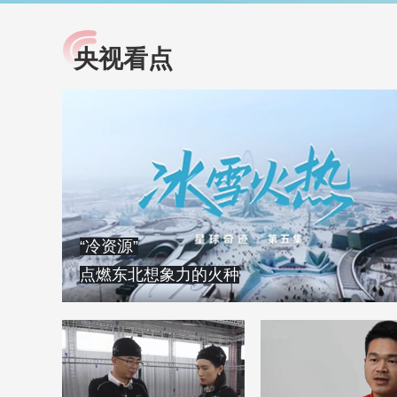
央视看点
小央视频
全民健康
央视网原创视频子品牌，
提高全民健康素养水
以更加贴近年轻人的视
助力“健康中国2030”
角，有趣、有料、有故事
略。央视网《全民健
的方式解读时代。
康》，向所有人分享
知识！
“冷资源”
点燃东北想象力的火种