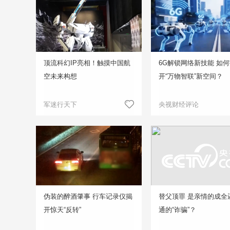
顶流科幻IP亮相！触摸中国航
6G解锁网络新技能 如
空未来构想
开“万物智联”新空间？
军迷行天下
央视财经评论
伪装的醉酒肇事 行车记录仪揭
替父顶罪 是亲情的成全
开惊天“反转”
通的“诈骗”？