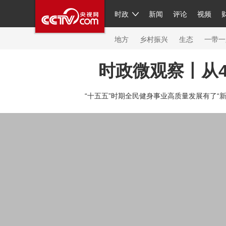
时政
新闻
评论
视频
人民领袖习近平
直播
繁体
片库
海外频道
栏目大全
联播+
iPanda
中国领
节目单
Engl
地方
乡村振兴
生态
一带一
时政微观察丨从
总台春晚
“十五五”时期全民健身事业高质量发展有了“新计
新闻
人民领袖
视频
现场
体育
VIP会员