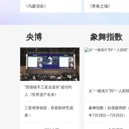
《乌蒙深处》
《青春之城》
央博
象舞指数
“景德镇手工瓷业遗存”成功列
从“一键成片”到“一人剧组
入《世界遗产名录》
三星堆青铜器，有最新研究成
象舞指数｜短视频周榜（2
果！
年7月19日—7月25日）