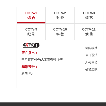
暑期出游 乐享美好时光
重庆梁平：优质
CCTV-1
CCTV-2
CCTV-3
炎炎夏日，暑期旅游热度持续攀升。人们亲近山水，
8月6日，重庆梁平星
综 合
财 经
综 艺
拥抱自然，在旅途中放松身心、增长见识。
熟，田园与村庄、道路
CCTV-9
CCTV-10
CCTV-11
纪 录
科 教
戏 曲
新闻联播
正在播出：
今日说法
中华古树-小鸟天堂古榕树（4K）
人与自然
精彩预告：
秘境之眼
新闻30分