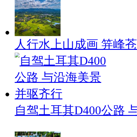
人行水上山成画 笄峰
自驾土耳其D400公路