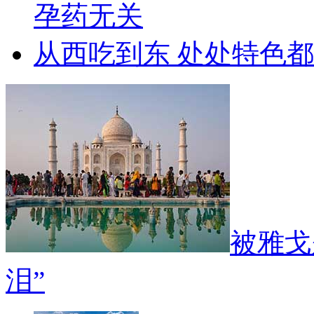
孕药无关
从西吃到东 处处特色
被雅戈
泪”