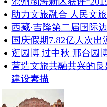
沧州渤海新区获评“20
助力文旅融合 人民文
西藏·吉隆第二届国际
国庆假期7.82亿人次出游
逛园博 过中秋 邢台园
营造文旅共融共兴的良
建设素描