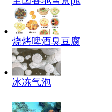
全国各地雪景pk
烧烤啤酒臭豆腐
冰冻气泡