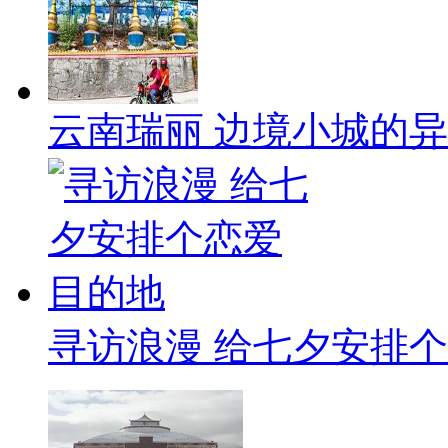
云南瑞丽 边境小城的
寻访浪漫 给七夕安排