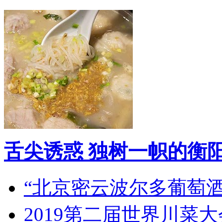
舌尖诱惑 独树一帜的衡
“北京密云波尔多葡萄
2019第二届世界川菜