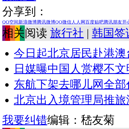
分享到：
QQ空间
新浪微博
腾讯微博
QQ
微信
人人网
百度贴吧
腾讯朋友
开
相关阅读
旅行社
|
韩国签
今日起北京居民赴港澳台
日媒曝中国人赏樱不文明行
东航下架去哪儿网全部
北京出入境管理局推旅
我要纠错
编辑：嵇友菊