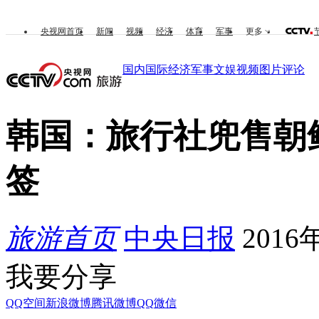
央视网首页
新闻
视频
经济
体育
军事
更多
国内
国际
经济
军事
文娱
视频
图片
评论
韩国：旅行社兜售朝
签
旅游首页
中央日报
2016年
我要分享
QQ空间
新浪微博
腾讯微博
QQ
微信