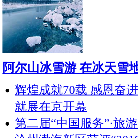
阿尔山冰雪游 在冰天雪
辉煌成就70载 感恩奋
就展在京开幕
第二届“中国服务”·旅