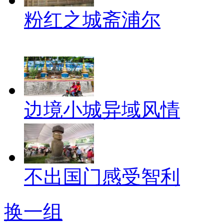
粉红之城斋浦尔
边境小城异域风情
不出国门感受智利
换一组