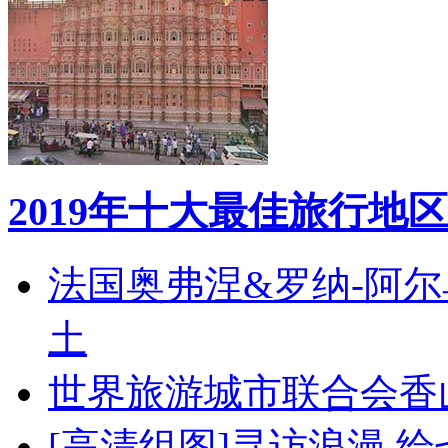
2019年十大最佳旅行地区
法国奥弗涅&罗纳-阿
土
世界旅游城市联合会香
[高清组图]寻访浪漫 