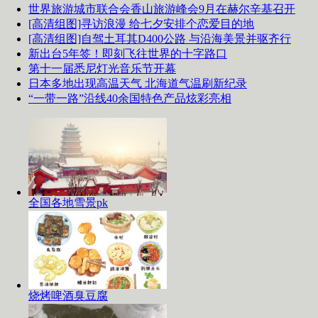
世界旅游城市联合会香山旅游峰会9月在赫尔辛基召开
[高清组图]寻访浪漫 给七夕安排个恋爱目的地
[高清组图]自驾土耳其D400公路 与沿海美景并驱齐行
新出台5年签！即刻飞往世界的十字路口
第十一届悉尼灯光音乐节开幕
日本多地出现高温天气 北海道气温刷新纪录
“一带一路”沿线40余国特色产品炫彩亮相
全国各地雪景pk
烧烤啤酒臭豆腐