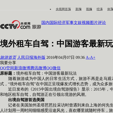
央视网首页
新闻
视频
经济
体
国内
国际
经济
军事
文娱
视频
图片
评论
境外租车自驾：中国游客最新玩
旅游首页
人民日报海外版
2016年04月07日 09:36
A-
A+
我要分享
QQ空间
新浪微博
腾讯微博
QQ
微信
原标题：
境外租车自驾：中国游客最新玩法
随着旅游成为中国人的日常生活方式，旅游不再是走马观花
式，“境外租车自驾”在中国正呈现爆发式增长态势，成为众多
近日发布的《2015中国出境自驾游报告》显示：2015年，中国
和地区租车自驾，自驾游正在引领出境游的风潮。
出境自驾游首选美国
记者在美国加州圣塔芭芭拉采访时曾遇到来自上海的何先生一
人计划用一周时间细细感受沿途风光，喜欢哪里就随时停车，旅