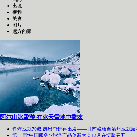
出境
视频
美食
图片
远方的家
阿尔山冰雪游 在冰天雪地中撒欢
辉煌成就70载 感恩奋进再出发——甘南藏族自治州成就展
第二届“中国服务”·旅游产品创新大会12月在博鳌召开