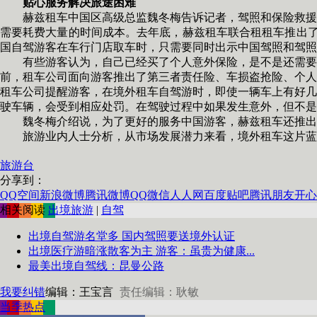
贴心服务解决旅途困难
赫兹租车中国区高级总监魏冬梅告诉记者，驾照和保险救援是
需要耗费大量的时间成本。去年底，赫兹租车联合租租车推出了
国自驾游客在车行门店取车时，只需要同时出示中国驾照和驾照
有些游客认为，自己已经买了个人意外保险，是不是还需要再
前，租车公司面向游客推出了第三者责任险、车损盗抢险、个人
租车公司提醒游客，在境外租车自驾游时，即使一辆车上有好几
驶车辆，会受到相应处罚。在驾驶过程中如果发生意外，但不是
魏冬梅介绍说，为了更好的服务中国游客，赫兹租车还推出了G
旅游业内人士分析，从市场发展潜力来看，境外租车这片蓝海
旅游台
分享到：
QQ空间
新浪微博
腾讯微博
QQ
微信
人人网
百度贴吧
腾讯朋友
开心
相关阅读
出境旅游
|
自驾
出境自驾游名堂多 国内驾照要送境外认证
出境医疗游暗涨散客为主 游客：虽贵为健康...
最美出境自驾线：昆曼公路
我要纠错
编辑：王宝言
责任编辑：耿敏
当季热点