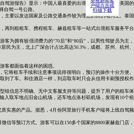
央视新闻客
自驾游报告》显示：中国人最喜爱的出境自驾游路线包括美国的
户端点击或
择自驾一号公路。
扫描下载
，主要以发达国家及公路交通条件较为理想的目的地为主。泰国
，再到租租车、携程租车、赫兹租车等一站式出境租车服务平台
客为拥有较强消费力的“70后”和“80后”，以男性驾驶员为主，
市居民为主，北上广深合计占比高达50.3%，成都、苏州、杭州、
游客都面临着这样的困惑。
，它将租车手续和注意事项说得很明白，预订的操作十分方便。
取到了车。和住酒店一样，到店取车时只会从信用卡刷预授权作
型组信息不明确、无中文客服支持等问题，提升了用户的租车体
，输入取车地点旧金山机场，还车地点洛杉矶机场，发现有10个租
质实惠的产品。据悉，4月份阿里旅行手机客户端将上线自驾频
等预订方式。游客可以在150多个国家的8800家赫兹门店，