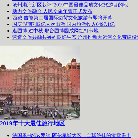
沧州渤海新区获评“2019中国最佳品质文化旅游目的地
助力文旅融合 人民文旅年票正式发布
西藏·吉隆第二届国际边贸文化旅游节即将开幕
国庆假期7.82亿人次出游 国内旅游收入6497.1亿
逛园博 过中秋 邢台园博园成网红打卡地
营造文旅共融共兴的良好生态 沧州推动大运河文化带建设
2019年十大最佳旅行地区
法国奥弗涅&罗纳-阿尔卑斯大区：全球绝佳的滑雪乐土