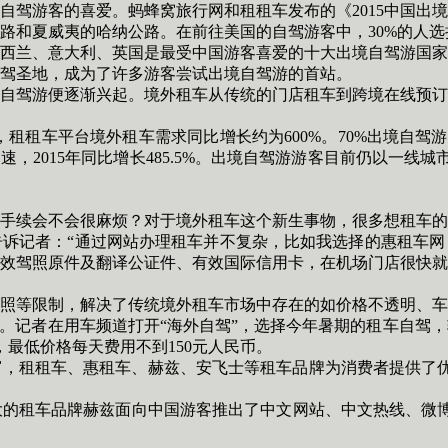
游客的喜爱。蚂蜂窝旅行网和租租车发布的《2015中国出境
路和夏威夷的哈纳公路。在前往美国的自驾游客中，30%的人选
兰、意大利、英国是最受中国游客喜爱的十大出境自驾游国家
驾圣地，成为了许多游客尝试出境自驾游的首站。
驾游便逐渐兴起。境外租车从传统的门店租车到跨境在线预订
租租车平台境外租车需求同比增长约为600%。70%出境自驾游游
，2015年同比增长485.5%。出境自驾游游客目前仍以一线城
续会不会很麻烦？对于境外租车这个新生事物，很多想租车的
记者：“通过网站办理租车并不复杂，比如我选择的惠租车网
效驾照原件及翻译公证件、有效国际信用卡，在机场门店很快就
等限制，解决了传统境外租车市场中存在的如价格不透明、车
务。记者在用车频道打开“海外自驾”，选择今年暑期的租车自驾
，最低价格每天费用不到150元人民币。
租租车、惠租车、赫兹、安飞士等租车品牌为消费者提供了优
车品牌赫兹面向中国游客推出了中文网站、中文热线、微博微信