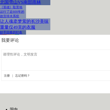
北国雪山VS南部雨林
《英雄》取景地
运行了近600年的
故宫排水系统
让人魂牵梦萦的长沙美味
重量仅49克的衣服
妙手回春的针灸
国内