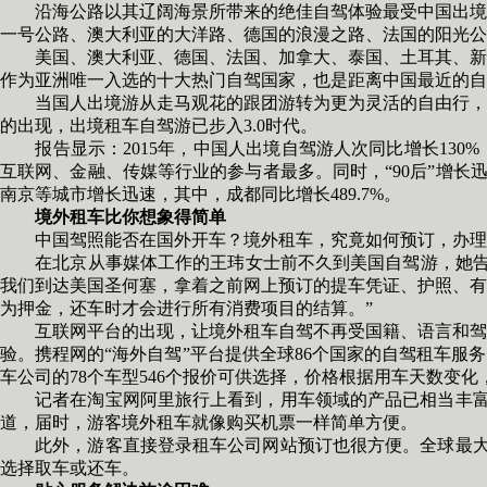
沿海公路以其辽阔海景所带来的绝佳自驾体验最受中国出境自驾
一号公路、澳大利亚的大洋路、德国的浪漫之路、法国的阳光公
美国、澳大利亚、德国、法国、加拿大、泰国、土耳其、新西
作为亚洲唯一入选的十大热门自驾国家，也是距离中国最近的自
当国人出境游从走马观花的跟团游转为更为灵活的自由行，自
的出现，出境租车自驾游已步入3.0时代。
报告显示：2015年，中国人出境自驾游人次同比增长130%，
互联网、金融、传媒等行业的参与者最多。同时，“90后”增长迅速
南京等城市增长迅速，其中，成都同比增长489.7%。
境外租车比你想象得简单
中国驾照能否在国外开车？境外租车，究竟如何预订，办理手
在北京从事媒体工作的王玮女士前不久到美国自驾游，她告诉
我们到达美国圣何塞，拿着之前网上预订的提车凭证、护照、有
为押金，还车时才会进行所有消费项目的结算。”
互联网平台的出现，让境外租车自驾不再受国籍、语言和驾照
验。携程网的“海外自驾”平台提供全球86个国家的自驾租车服
车公司的78个车型546个报价可供选择，价格根据用车天数变化
记者在淘宝网阿里旅行上看到，用车领域的产品已相当丰富，
道，届时，游客境外租车就像购买机票一样简单方便。
此外，游客直接登录租车公司网站预订也很方便。全球最大的租
选择取车或还车。