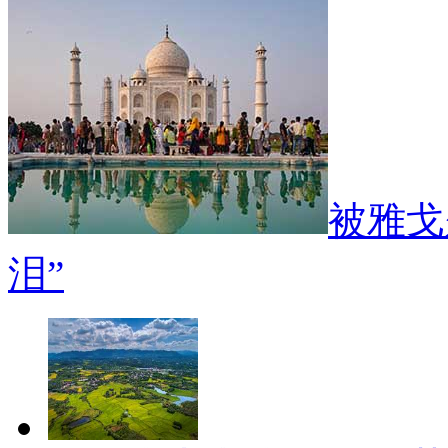
被雅戈
泪”