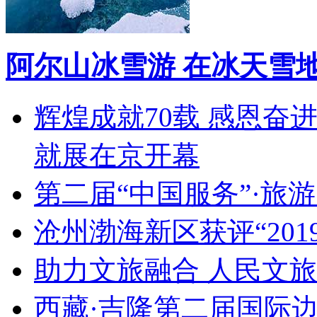
阿尔山冰雪游 在冰天雪
辉煌成就70载 感恩奋
就展在京开幕
第二届“中国服务”·旅
沧州渤海新区获评“20
助力文旅融合 人民文
西藏·吉隆第二届国际