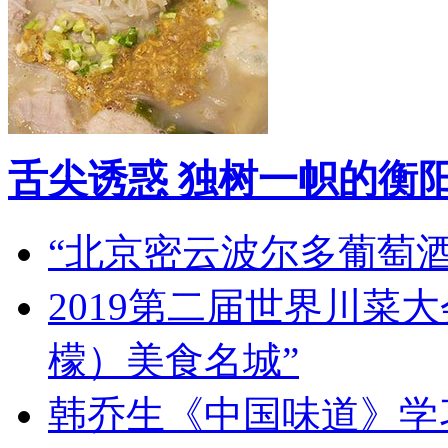
舌尖诱惑 独树一帜的衡
“北京密云波尔多葡萄
2019第二届世界川菜
檬）美食名城”
韩乔生《中国味道》学习