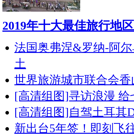
2019年十大最佳旅行地区
法国奥弗涅&罗纳-阿
土
世界旅游城市联合会香
[高清组图]寻访浪漫 
[高清组图]自驾土耳其
新出台5年签！即刻飞