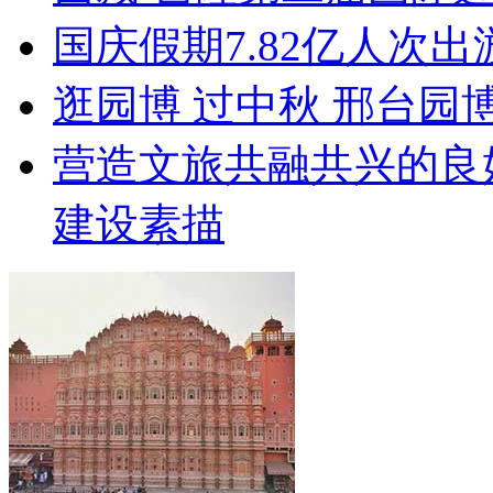
国庆假期7.82亿人次出游
逛园博 过中秋 邢台园
营造文旅共融共兴的良
建设素描