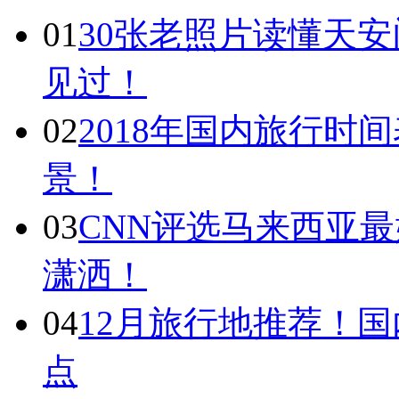
01
30张老照片读懂天
见过！
02
2018年国内旅行时
景！
03
CNN评选马来西亚最
潇洒！
04
12月旅行地推荐！国
点