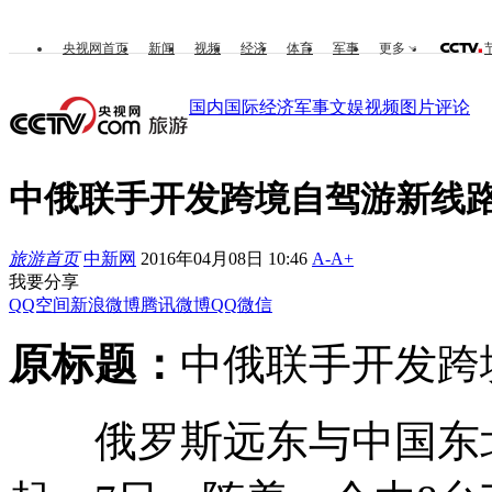
央视网首页
新闻
视频
经济
体育
军事
更多
国内
国际
经济
军事
文娱
视频
图片
评论
中俄联手开发跨境自驾游新线
旅游首页
中新网
2016年04月08日 10:46
A-
A+
我要分享
QQ空间
新浪微博
腾讯微博
QQ
微信
原标题：
中俄联手开发跨
俄罗斯远东与中国东北