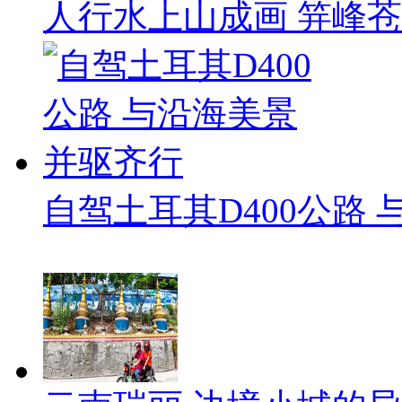
人行水上山成画 笄峰
自驾土耳其D400公路