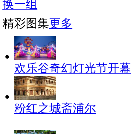
换一组
精彩图集
更多
欢乐谷奇幻灯光节开幕
粉红之城斋浦尔