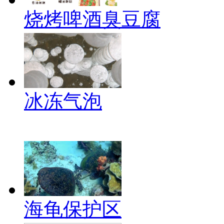
烧烤啤酒臭豆腐
冰冻气泡
海龟保护区