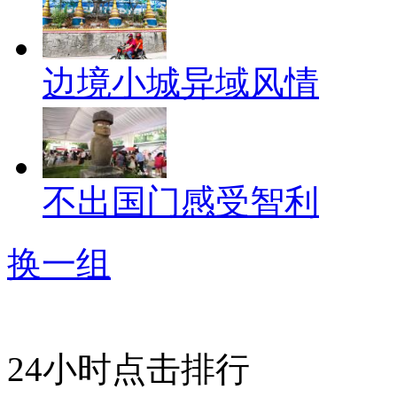
边境小城异域风情
不出国门感受智利
换一组
24小时点击排行