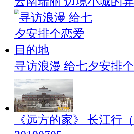
云南瑞丽 边境小城的
寻访浪漫 给七夕安排
《远方的家》 长江行（