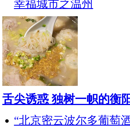
幸福城市之温州
舌尖诱惑 独树一帜的衡
“北京密云波尔多葡萄