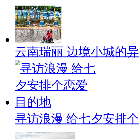
云南瑞丽 边境小城的
寻访浪漫 给七夕安排