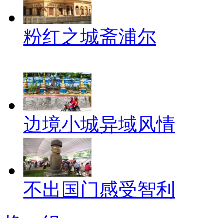
粉红之城斋浦尔
边境小城异域风情
不出国门感受智利