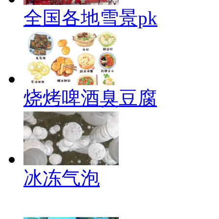
全国各地雪景pk
烧烤啤酒臭豆腐
冰冻气泡