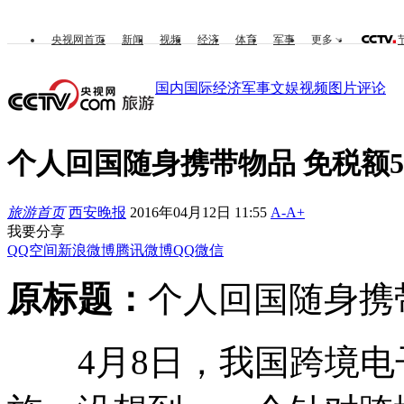
央视网首页
新闻
视频
经济
体育
军事
更多
国内
国际
经济
军事
文娱
视频
图片
评论
个人回国随身携带物品 免税额5
旅游首页
西安晚报
2016年04月12日 11:55
A-
A+
我要分享
QQ空间
新浪微博
腾讯微博
QQ
微信
原标题：
个人回国随身携带
4月8日，我国跨境电