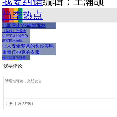
我要纠错
编辑：王瀚颉
当季热点
北国雪山VS南部雨林
《英雄》取景地
运行了近600年的
故宫排水系统
让人魂牵梦萦的长沙美味
重量仅49克的衣服
妙手回春的针灸