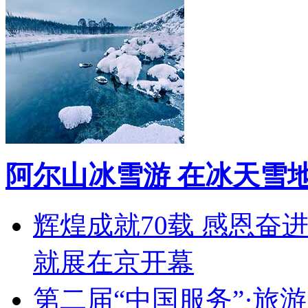
阿尔山冰雪游 在冰天雪
辉煌成就70载 感恩奋
就展在京开幕
第二届“中国服务”·旅