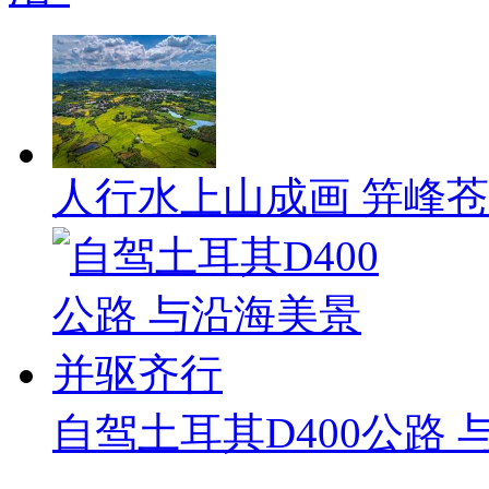
人行水上山成画 笄峰
自驾土耳其D400公路