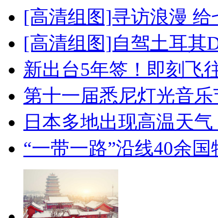
[高清组图]寻访浪漫 
[高清组图]自驾土耳其
新出台5年签！即刻飞
第十一届悉尼灯光音乐
日本多地出现高温天气
“一带一路”沿线40余