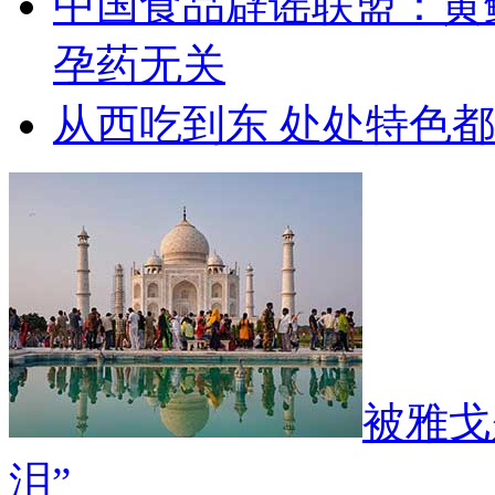
中国食品辟谣联盟：黄
孕药无关
从西吃到东 处处特色
被雅戈
泪”