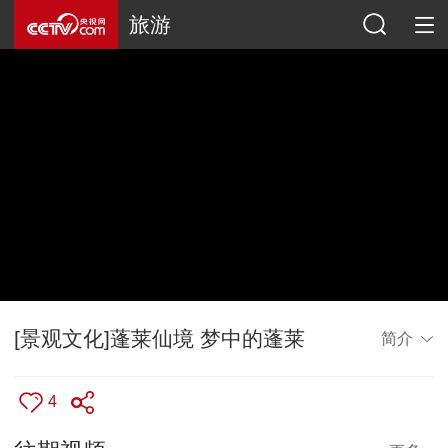
旅游
[景观文化]蓬莱仙境 梦中的蓬莱
简介
4