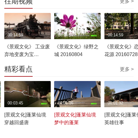
往期视频
更多 >
00:14:59
00:14:59
00:14:59
《景观文化》 工业废
《景观文化》绿野之
《景观文化》
弃地变废为宝
城 20160804
花源 20160728
20160811
精彩看点
更多 >
00:03:45
00:01:16
00:01:32
[景观文化]蓬莱仙境
[景观文化]蓬莱仙境
[景观文化]蓬莱
穿越回盛唐
梦中的蓬莱
英雄往事