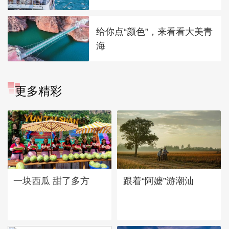
给你点“颜色”，来看看大美青
海
更多精彩
一块西瓜 甜了多方
跟着“阿嬷”游潮汕