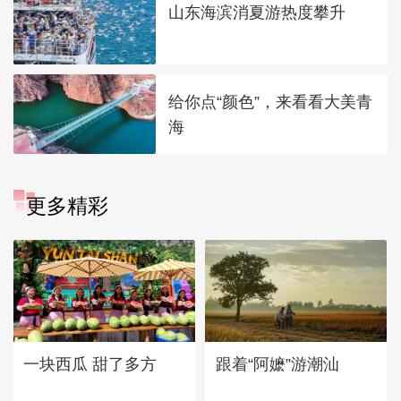
山东海滨消夏游热度攀升
给你点“颜色”，来看看大美青
海
更多精彩
一块西瓜 甜了多方
跟着“阿嬷”游潮汕