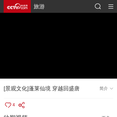
旅游
[景观文化]蓬莱仙境 穿越回盛唐
简介
4