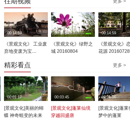
往期视频
更多 >
00:14:59
00:14:59
00:14:59
《景观文化》 工业废
《景观文化》绿野之
《景观文化》
弃地变废为宝
城 20160804
花源 20160728
20160811
精彩看点
更多 >
00:01:17
00:03:45
00:01:16
[景观文化]美丽的蝴
[景观文化]蓬莱仙境
[景观文化]蓬莱
蝶 神奇蜕变的未来
穿越回盛唐
梦中的蓬莱