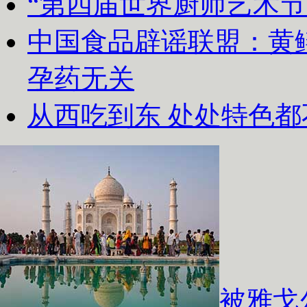
“第四届世界厨师艺术节
中国食品辟谣联盟：黄
孕药无关
从西吃到东 处处特色都
被雅戈