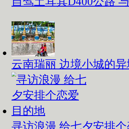
自驾土耳其D400公路
云南瑞丽 边境小城的异
寻访浪漫 给七夕安排