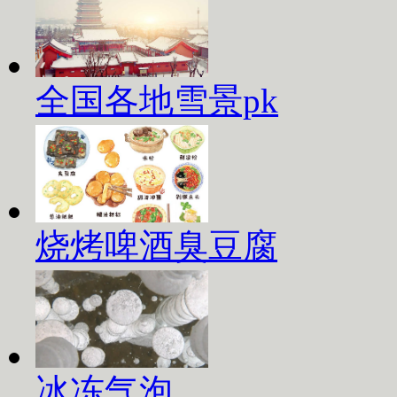
全国各地雪景pk
烧烤啤酒臭豆腐
冰冻气泡