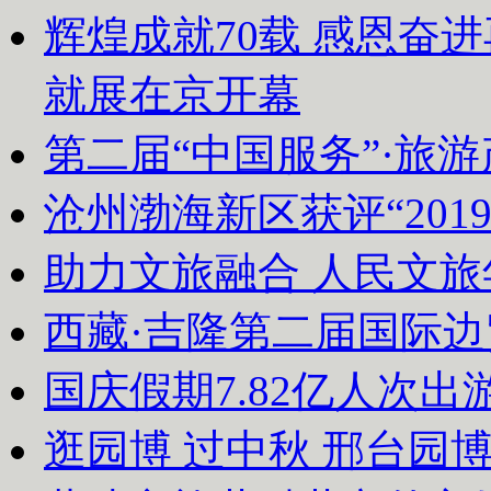
辉煌成就70载 感恩奋
就展在京开幕
第二届“中国服务”·旅
沧州渤海新区获评“20
助力文旅融合 人民文
西藏·吉隆第二届国际
国庆假期7.82亿人次出游
逛园博 过中秋 邢台园