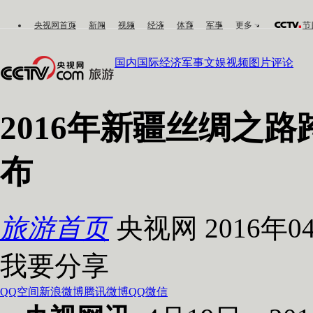
央视网首页
新闻
视频
经济
体育
军事
更多
节
国内
国际
经济
军事
文娱
视频
图片
评论
2016年新疆丝绸之
布
旅游首页
央视网 2016年04
我要分享
QQ空间
新浪微博
腾讯微博
QQ
微信