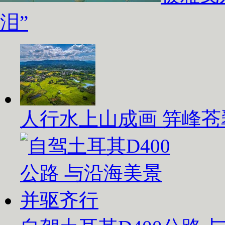
泪”
人行水上山成画 笄峰苍