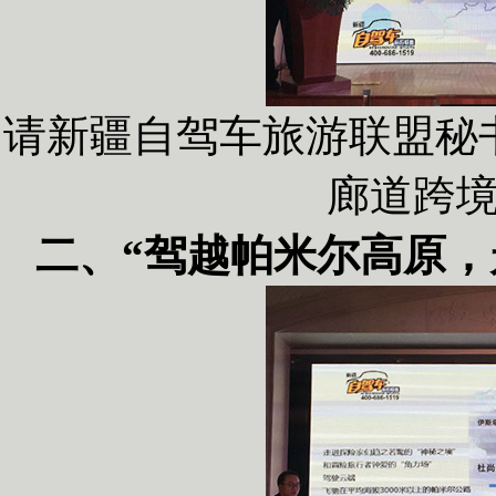
请新疆自驾车旅游联盟秘
廊道跨
二、“驾越帕米尔高原，