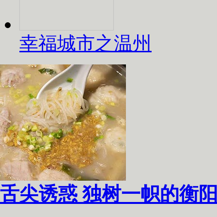
幸福城市之温州
舌尖诱惑 独树一帜的衡