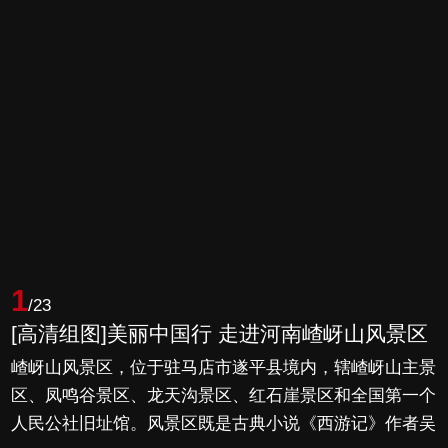
1
/23
[高清组图]美丽中国行 走进河南嵖岈山风景区
嵖岈山风景区，位于驻马店市遂平县境内，辖嵖岈山主景
区、凤鸣谷景区、龙天沟景区、红石崖景区和全国第一个
人民公社旧址馆。风景区既是古典小说《西游记》作者吴