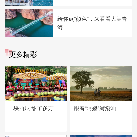
给你点“颜色”，来看看大美青
海
更多精彩
一块西瓜 甜了多方
跟着“阿嬷”游潮汕