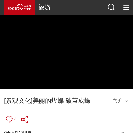
旅游
[景观文化]美丽的蝴蝶 破茧成蝶
简介
4