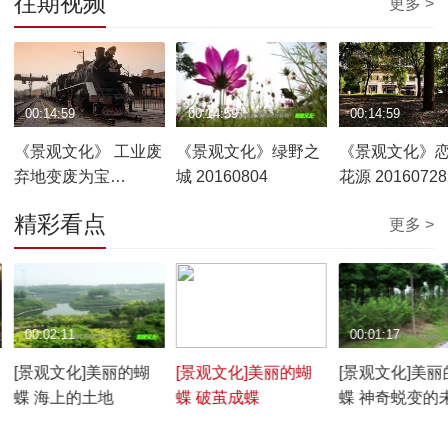
往期视频
更多 >
00:14:59
00:14:59
00:14:59
《景观文化》 工业废
《景观文化》绿野之
《景观文化》
弃地变废为宝
城 20160804
花源 20160728
20160811
精彩看点
更多 >
00:02:11
00:00:26
00:01:17
[景观文化]美丽的蝴
[景观文化]美丽的蝴
[景观文化]美丽
蝶 海上的土地
蝶 破茧成蝶
蝶 神奇蜕变的