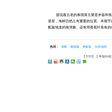
据说最古老的泰国菜主要是米饭和鱼，
菜里，海鲜仍然占有重要的位置。本期节
配最地道的南津酱，还有用香蕉叶装鱼的
热词：
海鲜
泰国菜
烤鱿鱼
玩转地球
【
打印
】【
举报/纠错