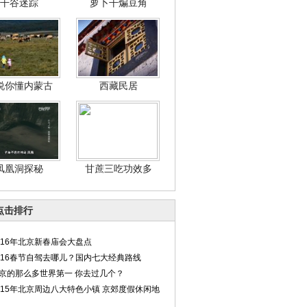
干谷迷踪
萝卜干煸豆角
说你懂内蒙古
西藏民居
凤凰洞探秘
甘蔗三吃功效多
点击排行
016年北京新春庙会大盘点
016春节自驾去哪儿？国内七大经典路线
京的那么多世界第一 你去过几个？
015年北京周边八大特色小镇 京郊度假休闲地