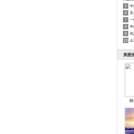
5
中
6
舌
7
一
8
中
9
伦
10
山
美图
秭