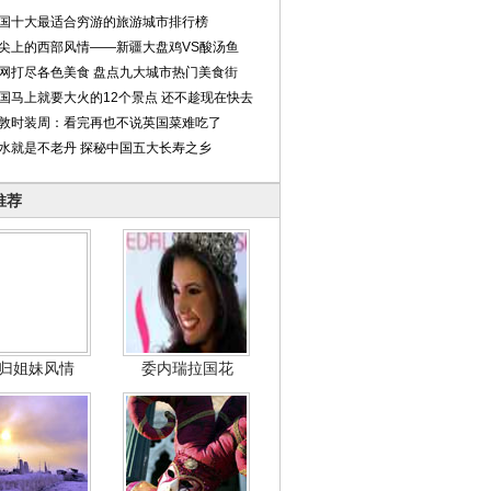
国十大最适合穷游的旅游城市排行榜
尖上的西部风情——新疆大盘鸡VS酸汤鱼
网打尽各色美食 盘点九大城市热门美食街
国马上就要大火的12个景点 还不趁现在快去
敦时装周：看完再也不说英国菜难吃了
水就是不老丹 探秘中国五大长寿之乡
推荐
归姐妹风情
委内瑞拉国花