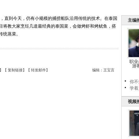
直到今天，仍有小规模的捕捞船队沿用传统的技术。在泰国
主编
目将教大家烹饪几道最经典的泰国菜，会做烤虾和烤鱿鱼，搭
传统蒸菜。
职业
游
】【
复制链接
】【
转发邮件
】
编辑：王宝言
你不
学着
视频