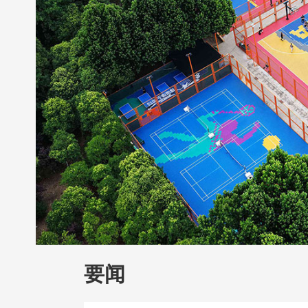
财经
教育
乡村振兴
生态环境
一带
大国智造
大国展会
大国保险
云顶对
CCTV.节目官网
直播
节目单
栏目
要闻