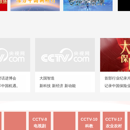
对话进博会
大国智造
首部行业纪录
享中国机遇。
新科技 新经济 新动能
记录中国保险
CCTV-8
CCTV-10
CCTV-17
电视剧
科教
农业农村