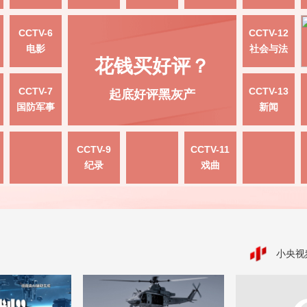
CCTV-6
CCTV-12
电影
社会与法
花钱买好评？
CCTV-7
CCTV-13
起底好评黑灰产
国防军事
新闻
CCTV-9
CCTV-11
纪录
戏曲
小央视