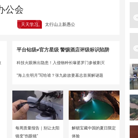
办公会
天天学习
太行山上新愚公
平台钻级≠官方星级 警惕酒店评级标识陷阱
效
科技火眼揪出隐患！入侵物种长喙婆罗门参被剿灭
“海上生明月”写给谁？张九龄故妻墓志首展解谜题
每周质量报告｜别让太阳
解锁宝藏中国的夏日限定
镜变“伤眼镜”
体验