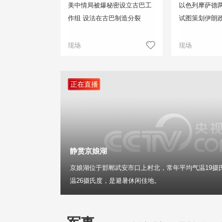
美中情局被爆秘密设立古巴工
以色列摩萨德两
作组 设法在古巴制造分裂
试图策划伊朗
现场
现场
正在直播
静赏京娘湖
京娘湖位于邯郸武安市口上村北，常年平均气温19摄
温26摄氏度，是避暑休闲佳地。