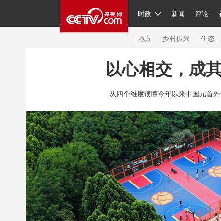
时政
新闻
评论
人民领袖习近平
直播
繁体
片库
海外频道
栏目大全
联播+
iPand
地方
乡村振兴
生态
以心相交，成
总台春晚
网络春晚
共产党员网
秧纪
从四个维度读懂今年以来中国元首外交
新闻
国内
国际
评论
经济
军事
人民领袖习近平
联播+
热解读
天天学
视频
小央视频
小央直播
直播中国
现场
前线
比划
快看
蓝海中国
体育
直播
竞猜
2026年世界杯
20
VIP会员
CCTV奥林匹克频道
生活体育大