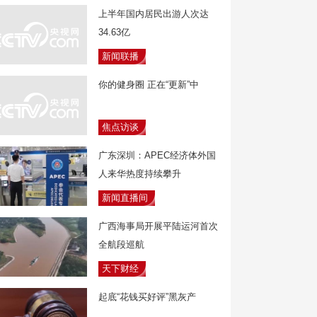
上半年国内居民出游人次达
34.63亿
新闻联播
你的健身圈 正在“更新”中
焦点访谈
广东深圳：APEC经济体外国
人来华热度持续攀升
新闻直播间
广西海事局开展平陆运河首次
全航段巡航
天下财经
起底“花钱买好评”黑灰产