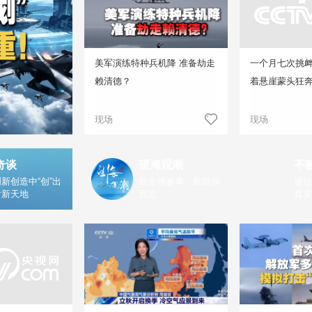
美军演练特种兵机降 准备劫走
一个月七次挑
赖清德？
着悬崖蒙头狂
现场
现场
奇谈
望海观潮
不
新创造中“创”出
观全球趣事，察世间
通过
片新天地
百态
真实