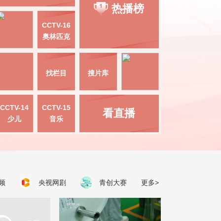
热播榜
CCTV-16
奥林匹克
找栏目
搜片库
CCTV-14
CCTV-15
看直播
少儿
音乐
频
央视网剧
青创大赛
更多>