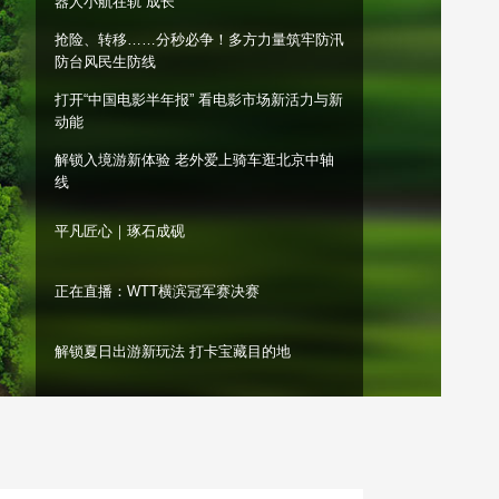
器人小航在轨“成长”
艺术
汽车
数智
5G
产业+
抢险、转移……分秒必争！多方力量筑牢防汛
防台风民生防线
时尚
天气
才艺
网展
央央好物
打开“中国电影半年报” 看电影市场新活力与新
动能
解锁入境游新体验 老外爱上骑车逛北京中轴
线
平凡匠心｜琢石成砚
正在直播：WTT横滨冠军赛决赛
解锁夏日出游新玩法 打卡宝藏目的地