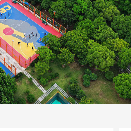
一路
央博
非遗
文化
旅游
科普
健康
乐龄
阅读
话
云起
超级工厂
智敬中国
全民健康
颜选攻略
海洋
片库
热播榜
总台企业白名单