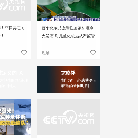
衅！菲律宾在向
首个化妆品强制性国家标准今
奔！
天发布 对儿童化妆品从严监管
现场
被定义的TA
龙咚锵
对谈和纪实展现
和记者一起感受令人
的中国人
着迷的新闻时刻