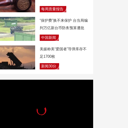
每周质量报告
“保护费”换不来保护 台当局编
列万亿新台币防务预算遭批
中国新闻
美媒称美“爱国者”导弹库存不
足1700枚
新闻30分