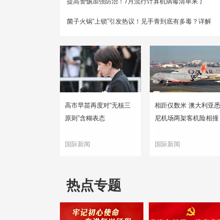
提高警惕加强防治！7月流行计算机病毒清单来了
菌子火锅“上锁”引发热议！见手青到底有多毒？详解
高市早苗再度对“无核三
相距仅数米 澳大利亚
原则”含糊表态
尼机场两架客机险相撞
国际新闻
国际新闻
热点专题