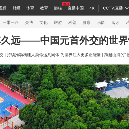
视频
财经
体育
教育
熊猫
直播中国
4K
CCTV.直播
a
中国领导人
节目单
English
听音
Монгол
央视快评
微视频
习式妙语
主持人
下载央视影音
热解读
天天学习
一带一路
央博
文化
旅游
科普
健康
乐龄
阅读
其久远——中国元首外交的世界
录
纪录片网
国家大剧院
大型活动
 |
持续推动构建人类命运共同体 为世界注入更多正能量 |
跨越山海的“北
科技
法治
文娱
人物
公益
图片
习
习式妙语
央视快评
央视网评
光华锐评
锋面
熊猫频道
VR/AR
4K专区
全景新闻
新兵请入列
人生第一次
人生第二次
26年冬奥会
CBA
NBA
中超
国足
国际足球
网球
综合
会
体育江湖
文化体育
冰雪道路
足球道路