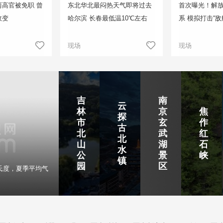
高官被免职 曾
东北华北最闷热天气即将过去
首次曝光！解
政变
哈尔滨 长春最低温10℃左右
系 模拟打击“敌
现场
现场
吉
南
云
林
京
焦
探
市
玄
作
古
北
武
红
北
山
湖
石
水
公
景
峡
镇
园
区
氏度，夏季平均气