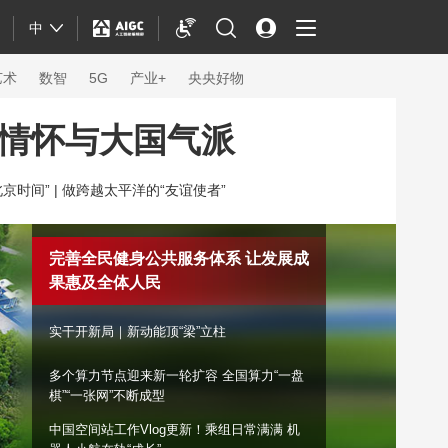
中
艺术
数智
5G
产业+
央央好物
情怀与大国气派
京时间” |
做跨越太平洋的“友谊使者”
完善全民健身公共服务体系 让发展成
果惠及全体人民
实干开新局｜新动能顶“梁”立柱
多个算力节点迎来新一轮扩容 全国算力“一盘
体育
棋”“一张网”不断成型
中国空间站工作Vlog更新！乘组日常满满 机