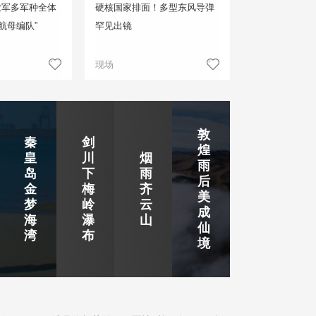
放军多军种全体
硬核国家排面！多型东风导弹
航母编队”
罕见出镜
现场
敦
秦
剑
煌
皇
川
烟
雨
岛
下
雨
后
金
梅
齐
美
梦
岭
云
成
海
瀑
山
仙
湾
布
境