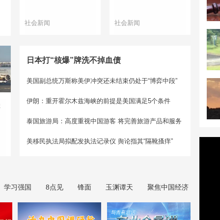
社会新闻
社会新闻
日本打“核爆”牌洗不掉血债
美国副总统万斯称美伊冲突还未结束仍处于“博弈中段”
伊朗：重开霍尔木兹海峡的前提是美国满足5个条件
悉
泰国旅游局：高度重视中国游客 将完善旅游产品和服务
美移民执法局拟配发执法记录仪 舆论指其“隔靴搔痒”
学习强国
8点见
锋面
玉渊谭天
聚焦中国经济