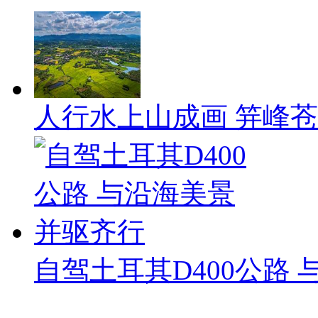
人行水上山成画 笄峰
自驾土耳其D400公路