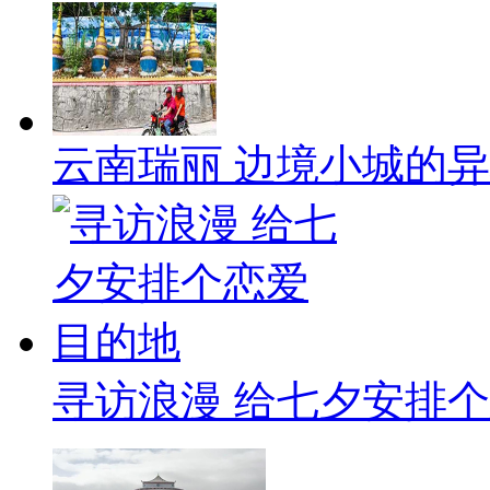
云南瑞丽 边境小城的
寻访浪漫 给七夕安排