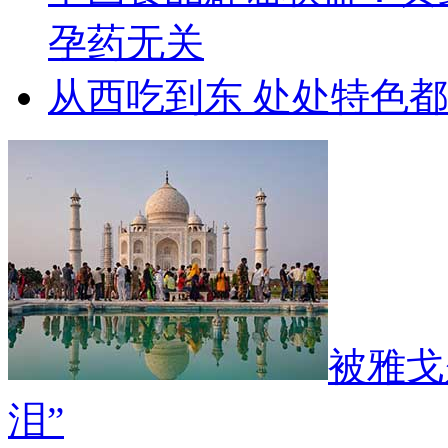
孕药无关
从西吃到东 处处特色
被雅戈
泪”