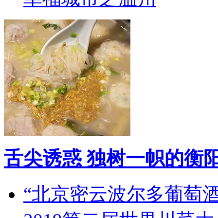
舌尖诱惑 独树一帜的衡
“北京密云波尔多葡萄