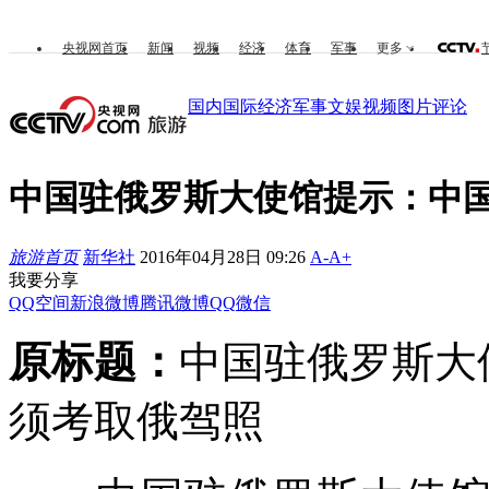
央视网首页
新闻
视频
经济
体育
军事
更多
国内
国际
经济
军事
文娱
视频
图片
评论
中国驻俄罗斯大使馆提示：中
旅游首页
新华社
2016年04月28日 09:26
A-
A+
我要分享
QQ空间
新浪微博
腾讯微博
QQ
微信
原标题：
中国驻俄罗斯大
须考取俄驾照