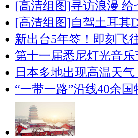
[高清组图]寻访浪漫 
[高清组图]自驾土耳其
新出台5年签！即刻飞
第十一届悉尼灯光音乐
日本多地出现高温天气
“一带一路”沿线40余