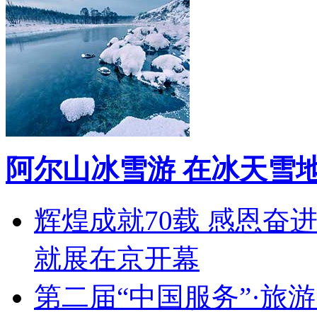
阿尔山冰雪游 在冰天雪
辉煌成就70载 感恩奋
就展在京开幕
第二届“中国服务”·旅