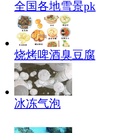
全国各地雪景pk
烧烤啤酒臭豆腐
冰冻气泡