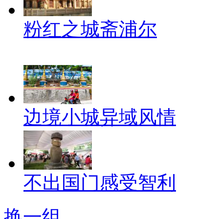
粉红之城斋浦尔
边境小城异域风情
不出国门感受智利
换一组