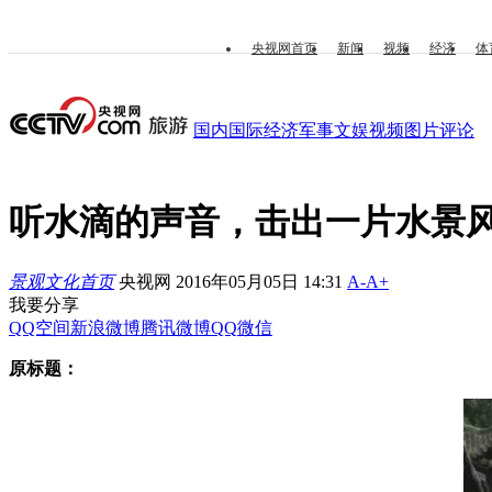
央视网首页
新闻
视频
经济
体
国内
国际
经济
军事
文娱
视频
图片
评论
听水滴的声音，击出一片水景
景观文化首页
央视网 2016年05月05日 14:31
A-
A+
我要分享
QQ空间
新浪微博
腾讯微博
QQ
微信
原标题：