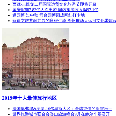
西藏·吉隆第二届国际边贸文化旅游节即将开幕
国庆假期7.82亿人次出游 国内旅游收入6497.1亿
逛园博 过中秋 邢台园博园成网红打卡地
营造文旅共融共兴的良好生态 沧州推动大运河文化带建
2019年十大最佳旅行地区
法国奥弗涅&罗纳-阿尔卑斯大区：全球绝佳的滑雪乐土
世界旅游城市联合会香山旅游峰会9月在赫尔辛基召开