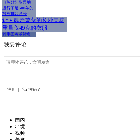
《英雄》取景地
运行了近600年的
故宫排水系统
让人魂牵梦萦的长沙美味
重量仅49克的衣服
妙手回春的针灸
国内
出境
视频
美食