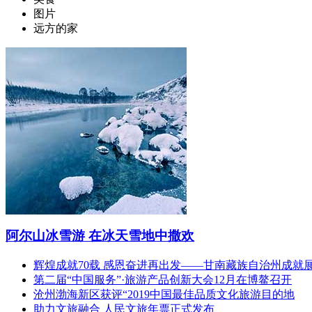
图片
远方的家
阿尔山冰雪游 在冰天雪地中撒欢
辉煌成就70载 感恩奋进再出发——甘南藏族自治州成就
第二届“中国服务”·旅游产品创新大会12月在博鳌召开
沧州渤海新区获评“2019中国最佳品质文化旅游目的地
助力文旅融合 人民文旅年票正式发布