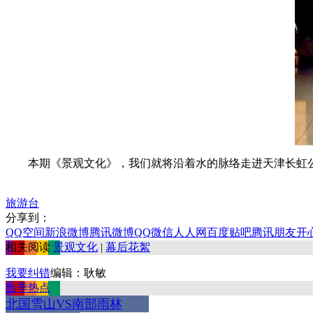
本期《景观文化》，我们就将沿着水的脉络走进天津长虹
旅游台
分享到：
QQ空间
新浪微博
腾讯微博
QQ
微信
人人网
百度贴吧
腾讯朋友
开
相关阅读
景观文化
|
幕后花絮
我要纠错
编辑：耿敏
当季热点
北国雪山VS南部雨林