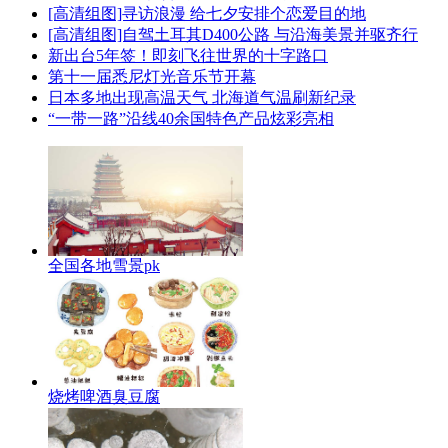
[高清组图]寻访浪漫 给七夕安排个恋爱目的地
[高清组图]自驾土耳其D400公路 与沿海美景并驱齐行
新出台5年签！即刻飞往世界的十字路口
第十一届悉尼灯光音乐节开幕
日本多地出现高温天气 北海道气温刷新纪录
“一带一路”沿线40余国特色产品炫彩亮相
全国各地雪景pk
烧烤啤酒臭豆腐