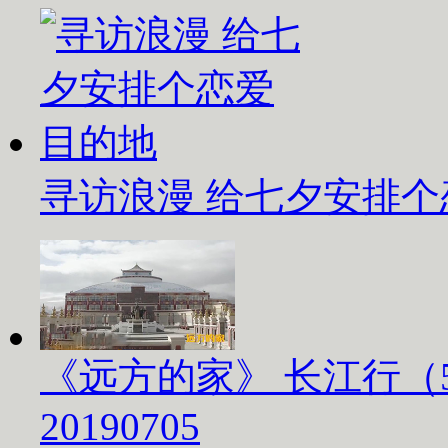
寻访浪漫 给七夕安排
《远方的家》 长江行（
20190705