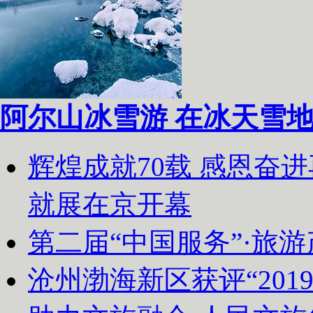
阿尔山冰雪游 在冰天雪
辉煌成就70载 感恩奋
就展在京开幕
第二届“中国服务”·旅
沧州渤海新区获评“20