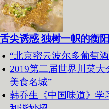
舌尖诱惑 独树一帜的衡
“北京密云波尔多葡萄
2019第二届世界川菜
美食名城”
韩乔生《中国味道》学习
和谐妙招