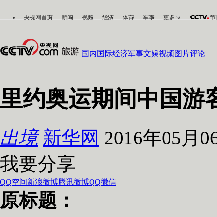
央视网首页
新闻
视频
经济
体育
军事
更多
节
国内
国际
经济
军事
文娱
视频
图片
评论
里约奥运期间中国游
出境
新华网
2016年05月06
我要分享
QQ空间
新浪微博
腾讯微博
QQ
微信
原标题：