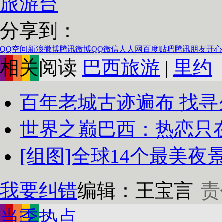
旅游台
分享到：
QQ空间
新浪微博
腾讯微博
QQ
微信
人人网
百度贴吧
腾讯朋友
开心
相关阅读
巴西旅游
|
里约
百年老城古迹遍布 找
世界之巅巴西：热恋只在
[组图]全球14个最美夜
我要纠错
编辑：王宝言
责
当季热点