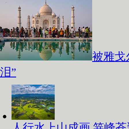
被雅戈
泪”
人行水上山成画 笄峰苍