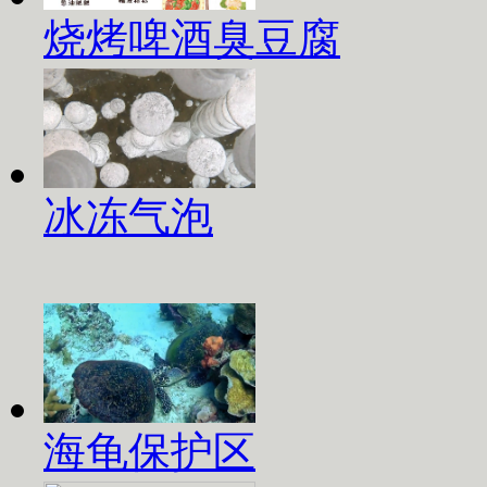
烧烤啤酒臭豆腐
冰冻气泡
海龟保护区