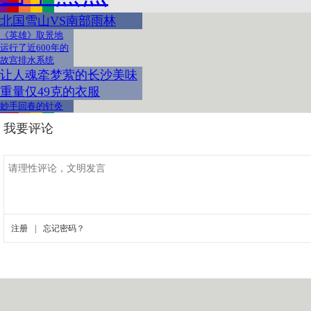
北国雪山VS南部雨林
《英雄》取景地
运行了近600年的
故宫排水系统
让人魂牵梦萦的长沙美味
重量仅49克的衣服
妙手回春的针灸