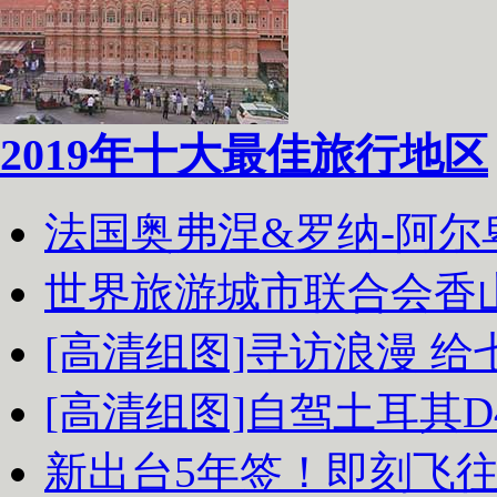
2019年十大最佳旅行地区
法国奥弗涅&罗纳-阿
世界旅游城市联合会香
[高清组图]寻访浪漫 
[高清组图]自驾土耳其D
新出台5年签！即刻飞