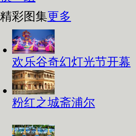
精彩图集
更多
欢乐谷奇幻灯光节开幕
粉红之城斋浦尔