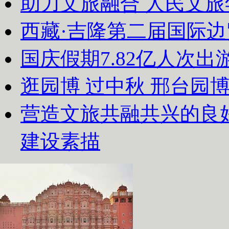
助力文旅融合 人民文
西藏·吉隆第二届国际
国庆假期7.82亿人次出游
逛园博 过中秋 邢台园
营造文旅共融共兴的良
建设素描