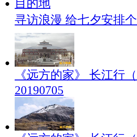
寻访浪漫 给七夕安排
《远方的家》 长江行（
20190705