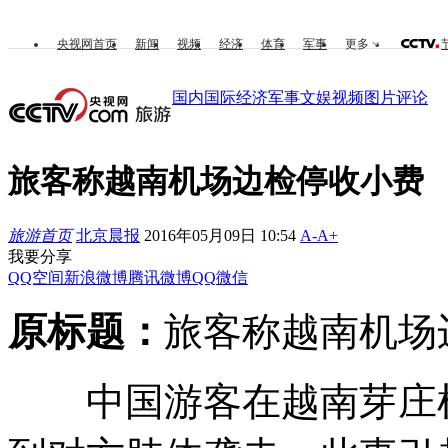
央视网首页
新闻
视频
经济
体育
军事
更多
国内
国际
经济
军事
文娱
视频
图片
评论
旅客称越南机场边检停收小费
旅游首页
北京晨报
2016年05月09日 10:54
A-
A+
我要分享
QQ空间
新浪微博
腾讯微博
QQ
微信
原标题：
旅客称越南机场
中国游客在越南芽庄机