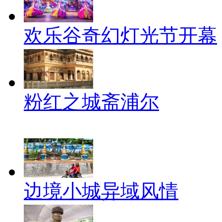
欢乐谷奇幻灯光节开幕
粉红之城斋浦尔
边境小城异域风情