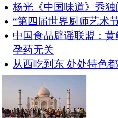
杨光《中国味道》秀独
“第四届世界厨师艺术节
中国食品辟谣联盟：黄
孕药无关
从西吃到东 处处特色