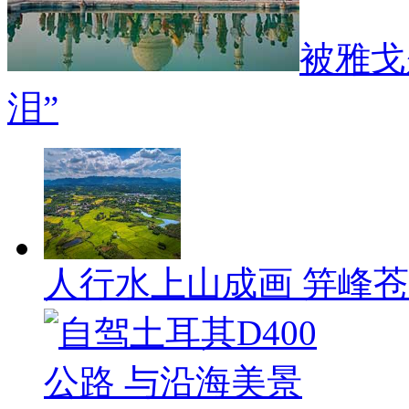
被雅戈
泪”
人行水上山成画 笄峰