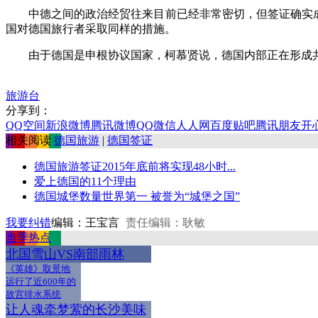
中德之间的政治经贸往来目前已经非常密切，但签证确实成为
国对德国旅行者采取同样的措施。
由于德国是申根协议国家，柯慕贤说，德国内部正在形成共
旅游台
分享到：
QQ空间
新浪微博
腾讯微博
QQ
微信
人人网
百度贴吧
腾讯朋友
开
相关阅读
德国旅游
|
德国签证
德国旅游签证2015年底前将实现48小时...
爱上德国的11个理由
德国城堡数量世界第一 被誉为“城堡之国”
我要纠错
编辑：王宝言
责任编辑：耿敏
当季热点
北国雪山VS南部雨林
《英雄》取景地
运行了近600年的
故宫排水系统
让人魂牵梦萦的长沙美味