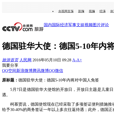
央视网首页
新闻
视频
经济
体
国内
国际
经济
军事
文娱
视频
图片
评论
德国驻华大使：德国5-10年内
旅游首页
人民网
2016年05月10日 09:28
A-
A+
我要分享
QQ空间
新浪微博
腾讯微博
QQ
微信
原标题：
德国驻华大使：德国5-10年内将对中国人免签
5月7日是德国驻华大使馆的开放日，开放日主题是儿童日，这
遇。
柯慕贤说，德国使馆现在已经采取了多项签证便利措施推动中
给予30-40%的商务签证一年以上多次往返待遇；此外，德国