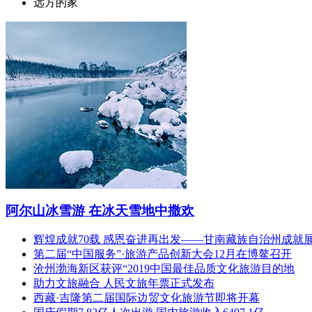
远方的家
阿尔山冰雪游 在冰天雪地中撒欢
辉煌成就70载 感恩奋进再出发——甘南藏族自治州成就
第二届“中国服务”·旅游产品创新大会12月在博鳌召开
沧州渤海新区获评“2019中国最佳品质文化旅游目的地
助力文旅融合 人民文旅年票正式发布
西藏·吉隆第二届国际边贸文化旅游节即将开幕