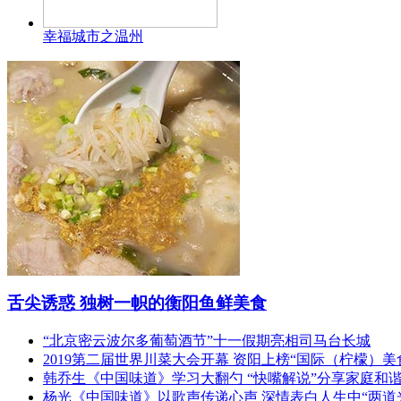
幸福城市之温州
舌尖诱惑 独树一帜的衡阳鱼鲜美食
“北京密云波尔多葡萄酒节”十一假期亮相司马台长城
2019第二届世界川菜大会开幕 资阳上榜“国际（柠檬）美
韩乔生《中国味道》学习大翻勺 “快嘴解说”分享家庭和
杨光《中国味道》以歌声传递心声 深情表白人生中“两道