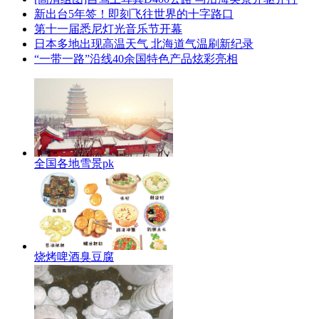
新出台5年签！即刻飞往世界的十字路口
第十一届悉尼灯光音乐节开幕
日本多地出现高温天气 北海道气温刷新纪录
“一带一路”沿线40余国特色产品炫彩亮相
全国各地雪景pk
烧烤啤酒臭豆腐