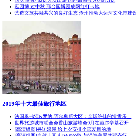
国庆假期7.82亿人次出游 国内旅游收入6497.1亿
逛园博 过中秋 邢台园博园成网红打卡地
营造文旅共融共兴的良好生态 沧州推动大运河文化带建
2019年十大最佳旅行地区
法国奥弗涅&罗纳-阿尔卑斯大区：全球绝佳的滑雪乐土
世界旅游城市联合会香山旅游峰会9月在赫尔辛基召开
[高清组图]寻访浪漫 给七夕安排个恋爱目的地
[高清组图]自驾土耳其D400公路 与沿海美景并驱齐行