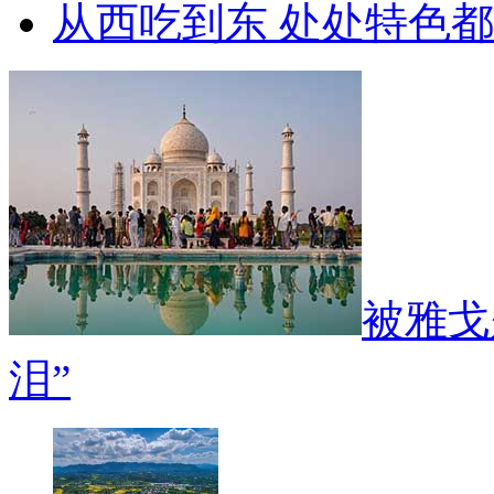
从西吃到东 处处特色
被雅戈
泪”