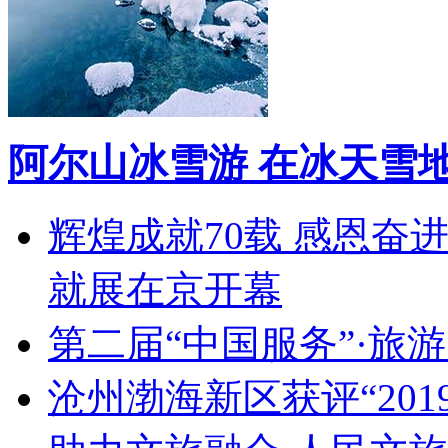
阿尔山冰雪游 在冰天雪
辉煌成就70载 感恩奋
就展在京开幕
第二届“中国服务”·旅
沧州渤海新区获评“20