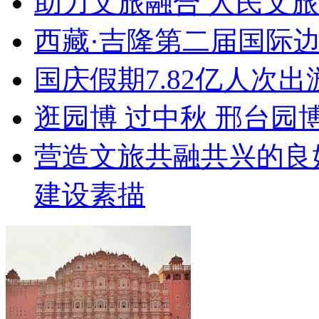
助力文旅融合 人民文
西藏·吉隆第二届国际
国庆假期7.82亿人次出游
逛园博 过中秋 邢台园
营造文旅共融共兴的良
建设素描