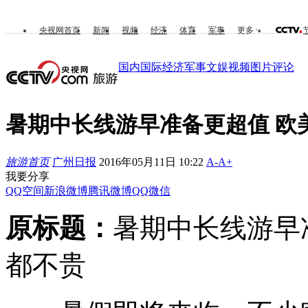
央视网首页
新闻
视频
经济
体育
军事
更多
国内
国际
经济
军事
文娱
视频
图片
评论
暑期中长线游早准备更超值 欧
旅游首页
广州日报
2016年05月11日 10:22
A-
A+
我要分享
QQ空间
新浪微博
腾讯微博
QQ
微信
原标题：
暑期中长线游早
都不贵