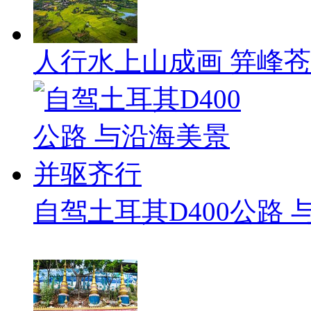
人行水上山成画 笄峰
自驾土耳其D400公路