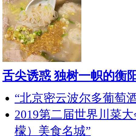
舌尖诱惑 独树一帜的衡
“北京密云波尔多葡萄
2019第二届世界川菜
檬）美食名城”