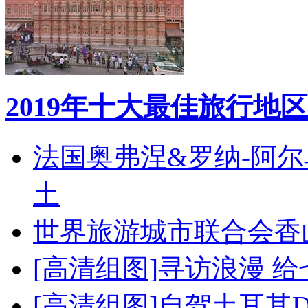
2019年十大最佳旅行地区
法国奥弗涅&罗纳-阿
土
世界旅游城市联合会香
[高清组图]寻访浪漫 
[高清组图]自驾土耳其