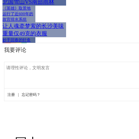
北国雪山VS南部雨林
《英雄》取景地
运行了近600年的
故宫排水系统
让人魂牵梦萦的长沙美味
重量仅49克的衣服
妙手回春的针灸