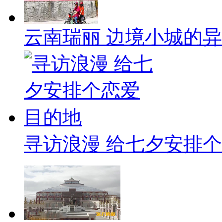
云南瑞丽 边境小城的
寻访浪漫 给七夕安排