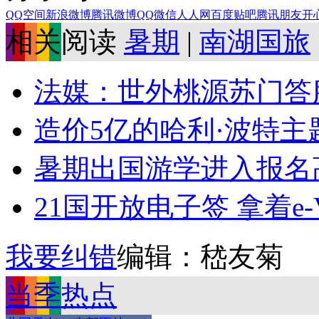
QQ空间
新浪微博
腾讯微博
QQ
微信
人人网
百度贴吧
腾讯朋友
开
相关阅读
暑期
|
南湖国旅
法媒：世外桃源苏门答
造价5亿的哈利·波特
暑期出国游学进入报名高
21国开放电子签 拿着e-
我要纠错
编辑：嵇友菊
当季热点