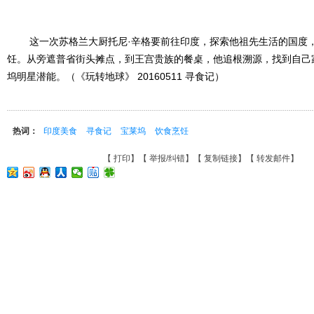
这一次苏格兰大厨托尼·辛格要前往印度，探索他祖先生活的国度，
饪。从旁遮普省街头摊点，到王宫贵族的餐桌，他追根溯源，找到自己
坞明星潜能。（《玩转地球》 20160511 寻食记）
热词：
印度美食
寻食记
宝莱坞
饮食烹饪
【
打印
】【
举报/纠错
】【
复制链接
】【
转发邮件
】