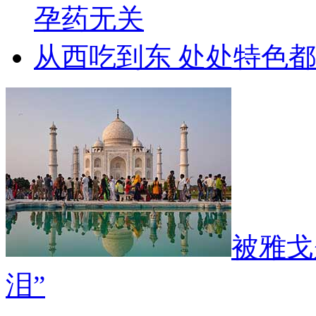
孕药无关
从西吃到东 处处特色
被雅戈
泪”