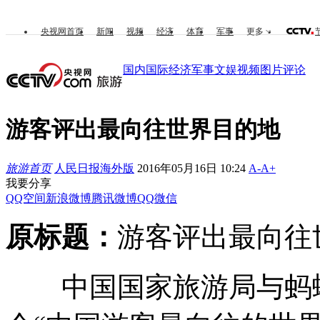
央视网首页
新闻
视频
经济
体育
军事
更多
国内
国际
经济
军事
文娱
视频
图片
评论
游客评出最向往世界目的地
旅游首页
人民日报海外版
2016年05月16日 10:24
A-
A+
我要分享
QQ空间
新浪微博
腾讯微博
QQ
微信
原标题：
游客评出最向往
中国国家旅游局与蚂蜂窝