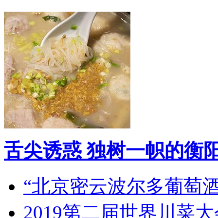
舌尖诱惑 独树一帜的衡
“北京密云波尔多葡萄
2019第二届世界川菜