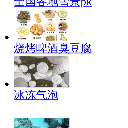
全国各地雪景pk
烧烤啤酒臭豆腐
冰冻气泡