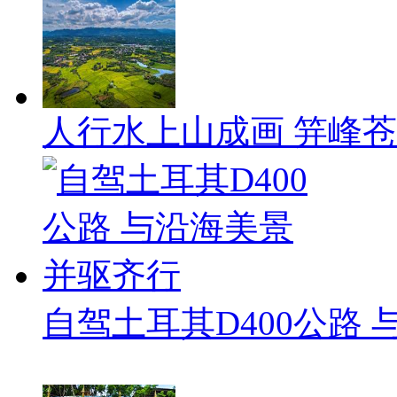
人行水上山成画 笄峰
自驾土耳其D400公路