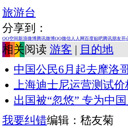
旅游台
分享到：
QQ空间
新浪微博
腾讯微博
QQ
微信
人人网
百度贴吧
腾讯朋友
开
相关阅读
游客
|
目的地
中国公民6月起去摩洛
上海迪士尼运营测试价格贵
出国被“忽悠” 专为中国人
我要纠错
编辑：嵇友菊