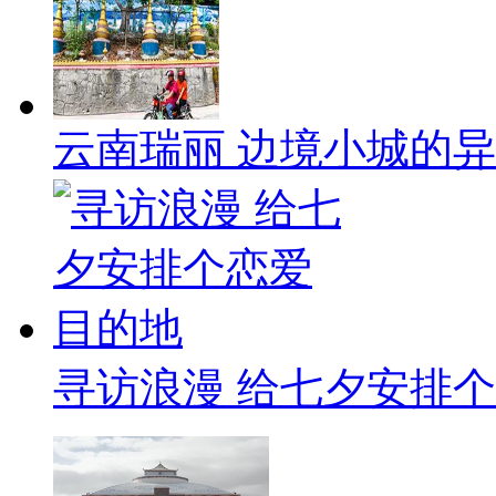
云南瑞丽 边境小城的
寻访浪漫 给七夕安排