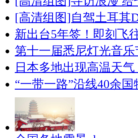
[高清组图]寻访浪漫 
[高清组图]自驾土耳其
新出台5年签！即刻飞
第十一届悉尼灯光音乐
日本多地出现高温天气
“一带一路”沿线40余