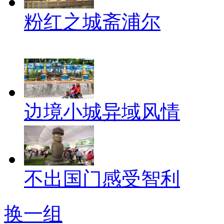
粉红之城斋浦尔
边境小城异域风情
不出国门感受智利
换一组