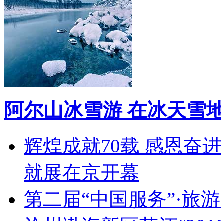
阿尔山冰雪游 在冰天雪
辉煌成就70载 感恩奋
就展在京开幕
第二届“中国服务”·旅