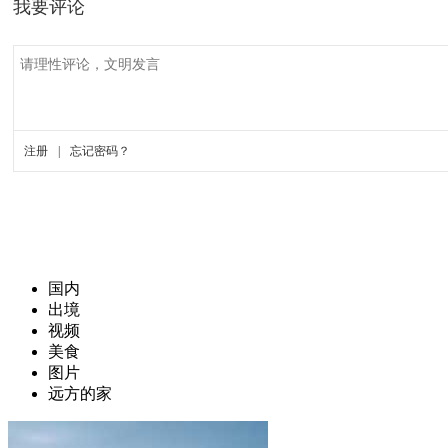
国内
出境
视频
美食
图片
远方的家