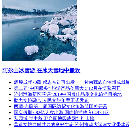
阿尔山冰雪游 在冰天雪地中撒欢
辉煌成就70载 感恩奋进再出发——甘南藏族自治州成就
第二届“中国服务”·旅游产品创新大会12月在博鳌召开
沧州渤海新区获评“2019中国最佳品质文化旅游目的地
助力文旅融合 人民文旅年票正式发布
西藏·吉隆第二届国际边贸文化旅游节即将开幕
国庆假期7.82亿人次出游 国内旅游收入6497.1亿
逛园博 过中秋 邢台园博园成网红打卡地
营造文旅共融共兴的良好生态 沧州推动大运河文化带建