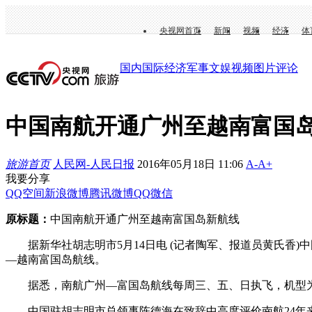
央视网首页
新闻
视频
经济
体
国内
国际
经济
军事
文娱
视频
图片
评论
中国南航开通广州至越南富国
旅游首页
人民网-人民日报
2016年05月18日 11:06
A-
A+
我要分享
QQ空间
新浪微博
腾讯微博
QQ
微信
原标题：
中国南航开通广州至越南富国岛新航线
据新华社胡志明市5月14日电 (记者陶军、报道员黄氏香)中
—越南富国岛航线。
据悉，南航广州—富国岛航线每周三、五、日执飞，机型为B7
中国驻胡志明市总领事陈德海在致辞中高度评价南航24年来