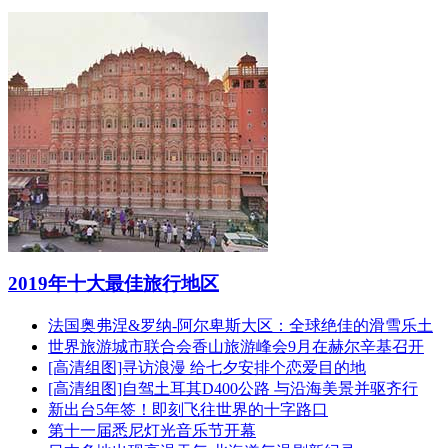
2019年十大最佳旅行地区
法国奥弗涅&罗纳-阿尔卑斯大区：全球绝佳的滑雪乐土
世界旅游城市联合会香山旅游峰会9月在赫尔辛基召开
[高清组图]寻访浪漫 给七夕安排个恋爱目的地
[高清组图]自驾土耳其D400公路 与沿海美景并驱齐行
新出台5年签！即刻飞往世界的十字路口
第十一届悉尼灯光音乐节开幕