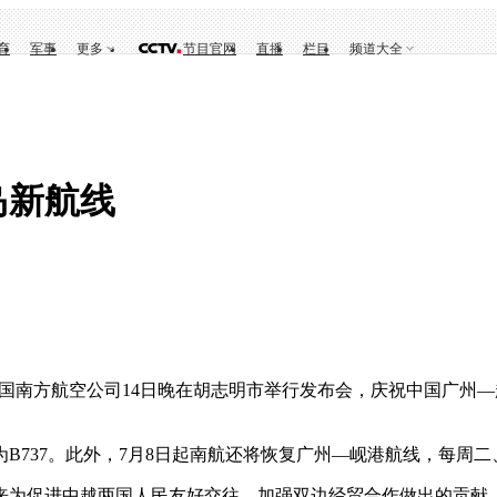
育
军事
更多
节目官网
直播
栏目
频道大全
岛新航线
国南方航空公司14日晚在胡志明市举行发布会，庆祝中国广州—
37。此外，7月8日起南航还将恢复广州—岘港航线，每周二、
为促进中越两国人民友好交往、加强双边经贸合作做出的贡献