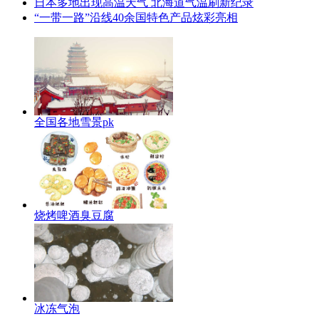
日本多地出现高温天气 北海道气温刷新纪录
“一带一路”沿线40余国特色产品炫彩亮相
全国各地雪景pk
烧烤啤酒臭豆腐
冰冻气泡