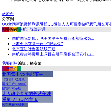
旅游台
分享到：
QQ空间
新浪微博
腾讯微博
QQ
微信
人人网
百度贴吧
腾讯朋友
开
相关阅读
南航
|
航线开通
国航国际新规：飞美国澳洲免费行李额缩水为...
上海至北京将开通“红眼高铁”
北京直达吐鲁番航线开通
南航称改签费用上调旨在引导乘客合理安排出...
我要纠错
编辑：嵇友菊
当季热点
北国雪山VS南部雨林
《英雄》取景地
运行了近600年的
故宫排水系统
让人魂牵梦萦的长沙美味
重量仅49克的衣服
妙手回春的针灸