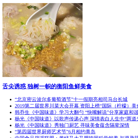
舌尖诱惑 独树一帜的衡阳鱼鲜美食
“北京密云波尔多葡萄酒节”十一假期亮相司马台长城
2019第二届世界川菜大会开幕 资阳上榜“国际（柠檬）美
韩乔生《中国味道》学习大翻勺 “快嘴解说”分享家庭和
杨光《中国味道》以歌声传递心声 深情表白人生中“两道
杨光《中国味道》秀独门厨艺 寻味美食蕴含隔辈深情
“第四届世界厨师艺术节”6月相约青岛