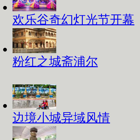
欢乐谷奇幻灯光节开幕
粉红之城斋浦尔
边境小城异域风情