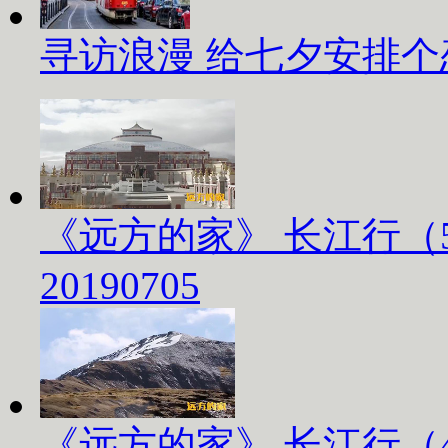
寻访浪漫 给七夕安排
《远方的家》 长江行（
20190705
《远方的家》 长江行（