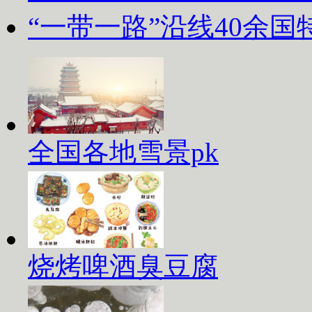
“一带一路”沿线40余
全国各地雪景pk
烧烤啤酒臭豆腐