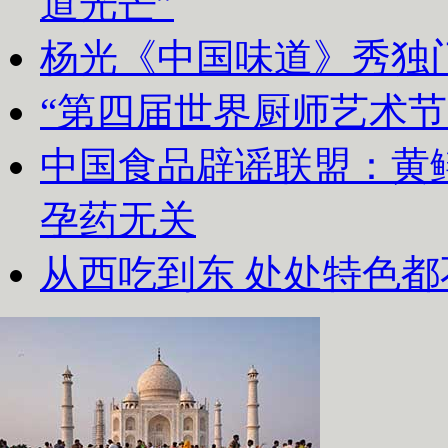
道光芒”
杨光《中国味道》秀独
“第四届世界厨师艺术节
中国食品辟谣联盟：黄
孕药无关
从西吃到东 处处特色都