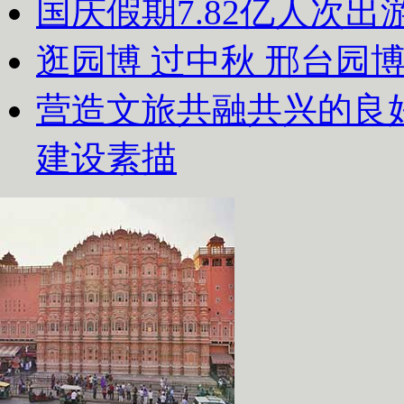
国庆假期7.82亿人次出游
逛园博 过中秋 邢台园
营造文旅共融共兴的良
建设素描