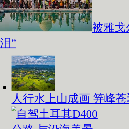
被雅戈
泪”
人行水上山成画 笄峰苍