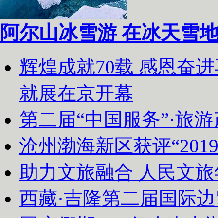
阿尔山冰雪游 在冰天雪
辉煌成就70载 感恩奋
就展在京开幕
第二届“中国服务”·旅
沧州渤海新区获评“20
助力文旅融合 人民文
西藏·吉隆第二届国际