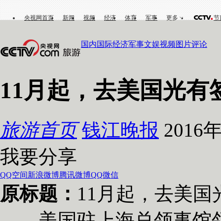
央视网首页
新闻
视频
经济
体育
军事
更多
节
国内
国际
经济
军事
文娱
视频
图片
评论
11月起，去美国光有
旅游首页
钱江晚报
2016年
我要分享
QQ空间
新浪微博
腾讯微博
QQ
微信
原标题：
11月起，去美国
美国驻上海总领事馆领