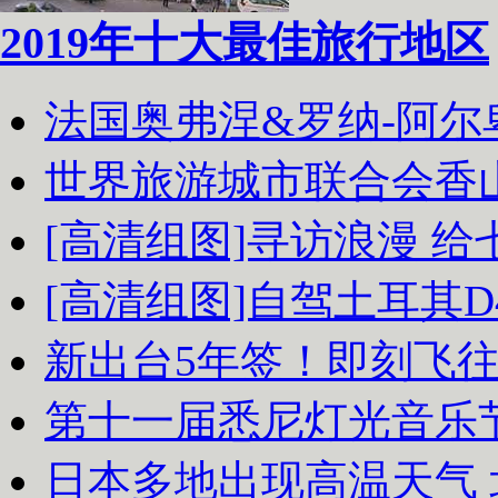
2019年十大最佳旅行地区
法国奥弗涅&罗纳-阿
世界旅游城市联合会香
[高清组图]寻访浪漫 
[高清组图]自驾土耳其D
新出台5年签！即刻飞
第十一届悉尼灯光音乐
日本多地出现高温天气