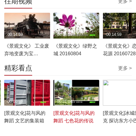
往期视频
更多 >
00:14:59
00:14:59
00:14:59
《景观文化》 工业废
《景观文化》绿野之
《景观文化》
弃地变废为宝
城 20160804
花源 20160728
20160811
精彩看点
更多 >
00:00:59
00:01:04
00:01:11
[景观文化]花与风的
[景观文化]花与风的
[景观文化]冰城
舞蹈 文艺的集装箱
舞蹈 七色花的传说
克 探访东方小