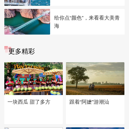
给你点“颜色”，来看看大美青
海
更多精彩
一块西瓜 甜了多方
跟着“阿嬷”游潮汕