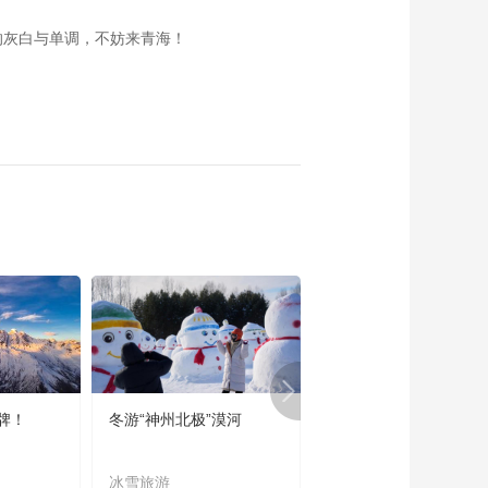
《西藏诱惑》再见英
的灰白与单调，不妨来青海！
雄城 20160425
00:28:34
《西藏诱惑》帕拉庄
园 20160422
00:28:52
《西藏诱惑》拉孜堆
谐 20160421
00:28:38
《西藏诱惑》江孜藏
毯 20160420
00:28:51
《西藏诱惑》
20160419 多彩南木
林
00:28:32
牌！
冬游“神州北极”漠河
宜居宜业又宜游
《西藏诱惑》秀美浪
卡子 20160418
冰雪旅游
农文旅融合