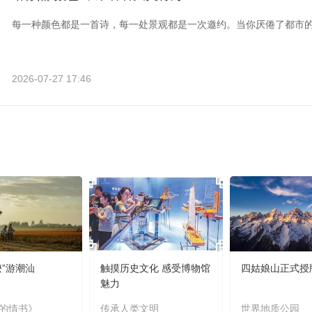
每一种颜色都是一首诗，每一处景观都是一次邀约。当你厌倦了都市
2026-07-27 17:46
嬷”游潮汕
触摸历史文化 感受博物馆
四姑娘山正式授
魅力
的情书》
传承人类文明
世界地质公园