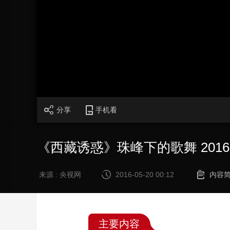
财经
教育
乡村振兴
生态环境
一带一路
大国智造
大国展会
大国保险
云顶对话
加
载
/
完
成
:
CCTV.节目官网
直播
节目单
栏目
片库
0%
分享
手机看
《西藏诱惑》珠峰下的歌舞 20160
来源 : 央视网
2016-05-20 00:12
内容
主要内容