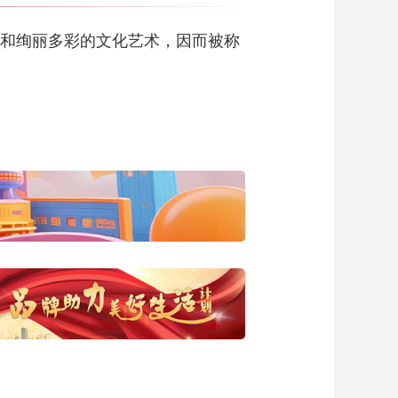
那个味儿 20160511
00:28:51
和绚丽多彩的文化艺术，因而被称
《西藏诱惑》雪域天
籁 20160510
00:28:15
《西藏诱惑》
20160509 手雕情缘
00:28:35
《西藏诱惑》藏剧之
魂 20160506
00:28:47
《西藏诱惑》
20160505 南伊沟里
的藏医药传奇
00:28:50
《西藏诱惑》
20160504 雪域盛宴
巧调众口
00:28:38