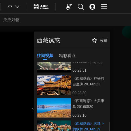
00:28:35
中
《西藏诱惑》
20160526 德吉罗布
央央好物
的乐园
00:28:48
《西藏诱惑》
20160525 千年古堡
西藏诱惑
收藏
《西藏诱惑》珠峰
正在播放
探访记
00:28:13
下的歌舞 20160519
往期视频
精彩看点
《西藏诱惑》
20160524 狂野的丁
青热巴舞
00:28:51
《西藏诱惑》神秘的
自生佛 20160523
00:28:30
《西藏诱惑》大美康
马 20160520
合体育
亚冬会
00:28:10
《西藏诱惑》珠峰下
的歌舞 20160519