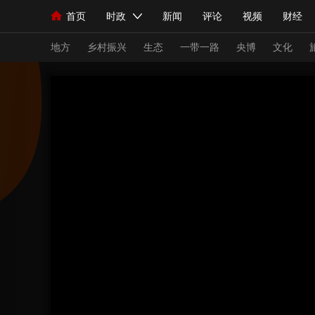
首页
时政
新闻
评论
视频
财经
人民领袖习近平
直播
海外频道
片库
iPanda
栏目大全
联播+
English
中国领导人
节目单
Монгол
听音
央视快评
微视频
习
地方
乡村振兴
生态
一带一路
央博
文化
总台春晚
网络春晚
共产党员网
秧纪录
新闻
国内
国际
评论
经济
军事
人民领袖习近平
联播+
热解读
天天学习
视频
小央视频
小央直播
直播中国
熊猫
现场
前线
比划
快看
蓝海中国
新兵
体育
直播
竞猜
2026年世界杯
2026
VIP会员
CCTV奥林匹克频道
生活体育大会