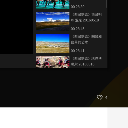
00:28:39
艺术
汽车
数智
5G
产业+
《西藏诱惑》西藏明
时尚
天气
才艺
网展
央央好物
珠 亚东 20160518
00:28:45
《西藏诱惑》陶器和
皮具的艺术
20160517
静
00:28:41
音
(m)
《西藏诱惑》珞巴博
噶尔 20160516
00:28:52
《西藏诱惑》
20160513 芯光 温暖
寂静世界（下）
00:28:51
4
《西藏诱惑》
20160512 芯光 温暖
寂静世界（上）
00:28:48
《西藏诱惑》传统的