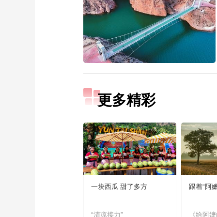
更多精彩
一块西瓜 甜了多方
跟着“阿
“清凉接力”
《给阿嬷