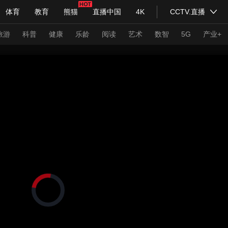
体育
教育
熊猫
直播中国
4K
CCTV.直播
式妙语
主持人
下载央视影音
热解读
天天学习
旅游
科普
健康
乐龄
阅读
艺术
数智
5G
产业+
纪录片网
国家大剧院
大型活动
科技
法治
文娱
人物
公益
图片
习式妙语
央视快评
央视网评
光华锐评
锋面
频道
VR/AR
4K专区
全景新闻
请入列
人生第一次
人生第二次
正
在
年冬奥会
CBA
NBA
中超
国足
国际足球
网球
综
加
载
体育江湖
文化体育
视
冰雪道路
足球道路
频