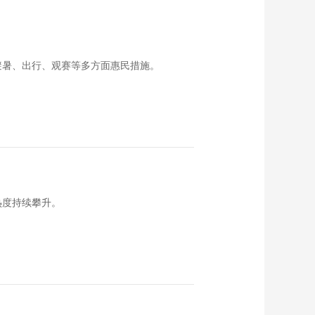
《西藏诱惑》
20160503 一生坚守
世代传承
00:28:33
《西藏诱惑》珍藏西
避暑、出行、观赛等多方面惠民措施。
藏 20160502
00:28:39
《西藏诱惑》不忘墓
碑 20160429
00:28:39
《西藏诱惑》我在拉
萨 20160428
00:28:50
热度持续攀升。
《西藏诱惑》跨越巅
峰 20160427
00:28:43
《西藏诱惑》手工艺
的魅力 20160426
00:28:51