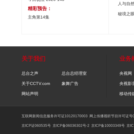
人与自
精彩预告：
秘境之
主角第14集
关于我们
业务
总台之声
总台总经理室
央视网
关于CCTV.com
象舞广告
央视影
网站声明
移动传
互联网新闻信息服务许可证10120170003
网上传播视听节目许可证号01
京ICP证060535号
京ICP备06036302号-2
京ICP备10003349号
京IC