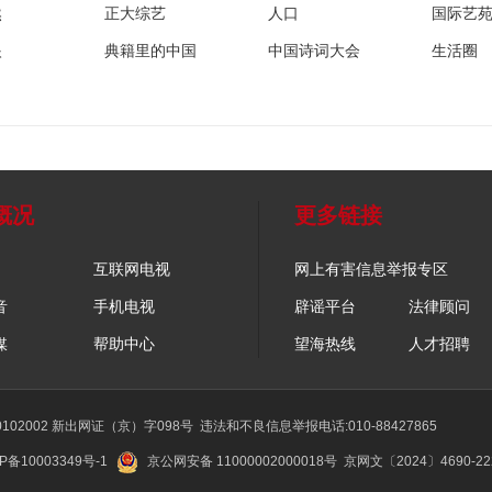
然
正大综艺
人口
国际艺
眼
典籍里的中国
中国诗词大会
生活圈
概况
更多链接
互联网电视
网上有害信息举报专区
音
手机电视
辟谣平台
法律顾问
媒
帮助中心
望海热线
人才招聘
02002 新出网证（京）字098号
违法和不良信息举报电话:010-88427865
P备10003349号-1
京公网安备 11000002000018号
京网文〔2024〕4690-2