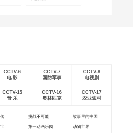
00:28:51
《西藏诱惑》
20160415 卫东的舞
动人生
00:28:43
《西藏诱惑》
20160414 次旦晋美
的音乐人生
00:28:48
CCTV-6
CCTV-7
CCTV-8
电 影
国防军事
电视剧
CCTV-15
CCTV-16
CCTV-17
音 乐
奥林匹克
农业农村
流传
挑战不可能
故事里的中国
家宝
第一动画乐园
动物世界