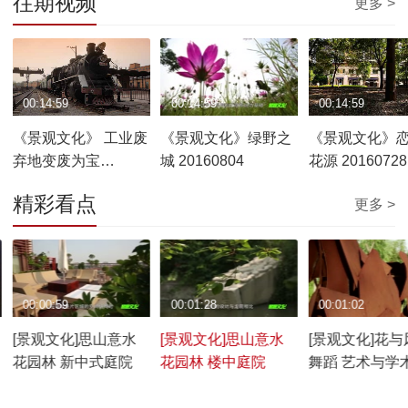
往期视频
更多 >
00:14:59
00:14:59
00:14:59
《景观文化》 工业废
《景观文化》绿野之
《景观文化》
弃地变废为宝
城 20160804
花源 20160728
20160811
精彩看点
更多 >
00:00:59
00:01:28
00:01:02
[景观文化]思山意水
[景观文化]思山意水
[景观文化]花与
花园林 新中式庭院
花园林 楼中庭院
舞蹈 艺术与学