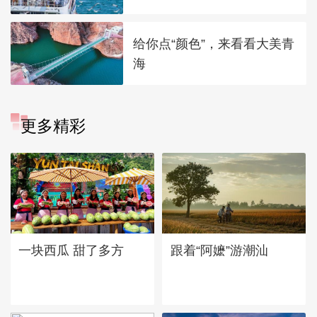
给你点“颜色”，来看看大美青
海
更多精彩
一块西瓜 甜了多方
跟着“阿嬷”游潮汕