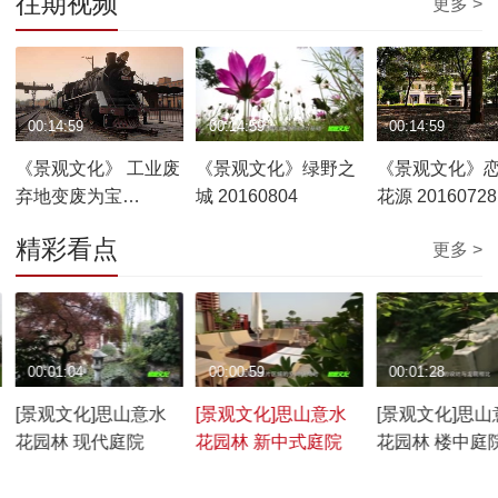
往期视频
更多 >
00:14:59
00:14:59
00:14:59
《景观文化》 工业废
《景观文化》绿野之
《景观文化》
弃地变废为宝
城 20160804
花源 20160728
20160811
精彩看点
更多 >
00:01:04
00:00:59
00:01:28
[景观文化]思山意水
[景观文化]思山意水
[景观文化]思山
花园林 现代庭院
花园林 新中式庭院
花园林 楼中庭