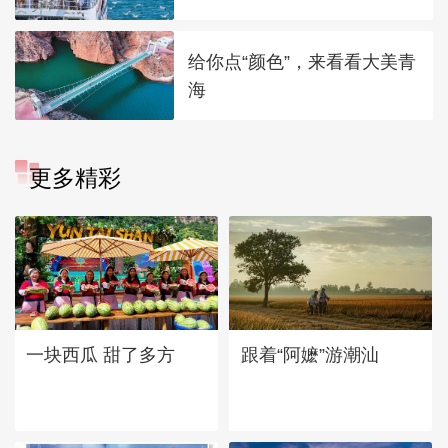
给你点“颜色”，来看看大美青
海
更多精彩
一块西瓜 甜了多方
跟着“阿嬷”游潮汕