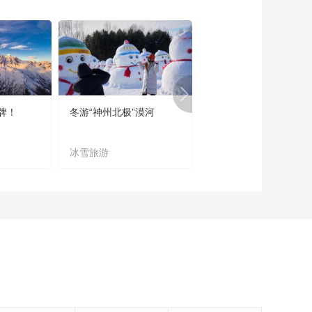
《恋上北海道》 第
131集
00:23:59
《恋上北海道》 第
125集 七饭町
00:23:58
牌！
冬游“神州北极”漠河
宜居宜业又宜游
《恋上北海道》 第
124集 当别町
冰雪旅游
农文旅融合
00:23:58
《恋上北海道》 第
126集 青森睡魔祭
00:23:56
《恋上北海道》 第
127集 长沼町
00:23:58
《恋上北海道》 第
122集 ORORON
LINE之旅