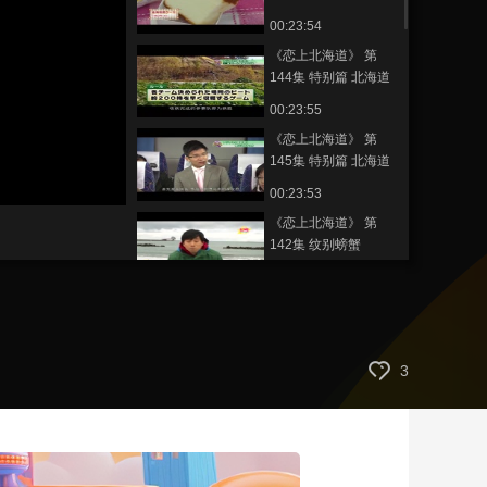
推打型相扑锦标赛
00:23:54
艺术
汽车
数智
5G
产业+
《恋上北海道》 第
时尚
天气
才艺
网展
央央好物
144集 特别篇 北海道
梦幻智力竞赛
00:23:55
《恋上北海道》 第
145集 特别篇 北海道
梦幻智力竞赛
静
00:23:53
音
(m)
《恋上北海道》 第
142集 纹别螃蟹
00:23:56
《恋上北海道》 第
143集 札幌路面电车
00:23:59
3
《恋上北海道》 第
141集 洞爷湖
00:23:57
《恋上北海道》 第