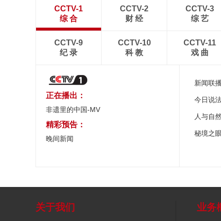
CCTV-1
CCTV-2
CCTV-3
综 合
财 经
综 艺
CCTV-9
CCTV-10
CCTV-11
纪 录
科 教
戏 曲
新闻联
正在播出：
今日说
非遗里的中国-MV
人与自
精彩预告：
秘境之
晚间新闻
关于我们
业务