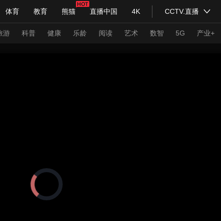
体育
教育
熊猫
直播中国
4K
CCTV.直播
式妙语
主持人
下载央视影音
热解读
天天学习
旅游
科普
健康
乐龄
阅读
艺术
数智
5G
产业+
纪录片网
国家大剧院
大型活动
科技
法治
文娱
人物
公益
图片
习式妙语
央视快评
央视网评
光华锐评
锋面
频道
VR/AR
4K专区
全景新闻
请入列
人生第一次
人生第二次
正
在
年冬奥会
CBA
NBA
中超
国足
国际足球
网球
综
加
载
体育江湖
文化体育
视
冰雪道路
足球道路
频