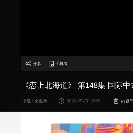
财经
教育
乡村振兴
生态环境
一带一路
大国智造
大国展会
大国保险
云顶对话
加
载
/
完
成
:
CCTV.节目官网
直播
节目单
栏目
片库
0%
分享
手机看
《恋上北海道》 第148集 国际
来源 : 央视网
2016-05-27 10:36
内容