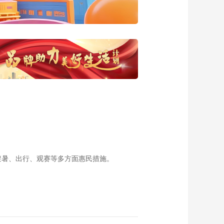
140集 车站便当的魅
力
00:23:59
《恋上北海道》 第
139集 砂川甜品之旅
00:23:59
《恋上北海道》 第
138集 羊蹄山麓巡游
之旅
00:23:59
《恋上北海道》 第
137集 北方的湘南--伊
达市
00:23:52
《恋上北海道》 第
136集 石狩市
避暑、出行、观赛等多方面惠民措施。
00:23:58
《恋上北海道》 第
134集 登别地狱谷
00:23:58