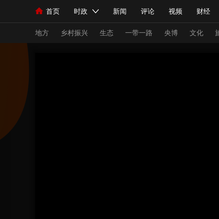
首页
时政
新闻
评论
视频
财经
人民领袖习近平
直播
海外频道
片库
iPanda
栏目大全
联播+
English
中国领导人
节目单
Монгол
听音
央视快评
微视频
习
地方
乡村振兴
生态
一带一路
央博
文化
总台春晚
网络春晚
共产党员网
秧纪录
新闻
国内
国际
评论
经济
军事
人民领袖习近平
联播+
热解读
天天学习
视频
小央视频
小央直播
直播中国
熊猫
现场
前线
比划
快看
蓝海中国
新兵
体育
直播
竞猜
2026年世界杯
2026
VIP会员
CCTV奥林匹克频道
生活体育大会