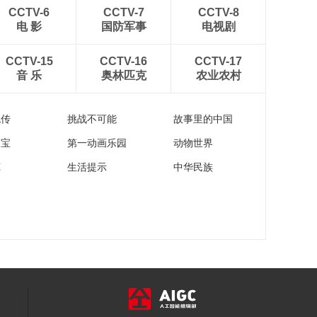
00:23:56
CCTV-6
CCTV-7
CCTV-8
《恋上北海道》 第63
电 影
国防军事
电视剧
集 札幌风格品牌认证
00:23:56
CCTV-15
CCTV-16
CCTV-17
音 乐
奥林匹克
农业农村
《恋上北海道》 第
123集 由仁町
00:23:58
流传
挑战不可能
故事里的中国
家宝
第一动画乐园
动物世界
苑
生活提示
中华民族