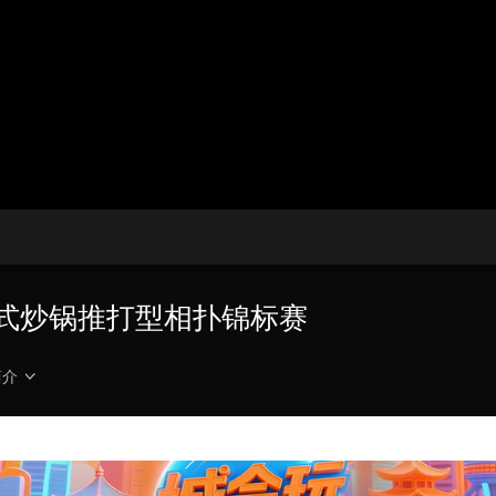
播
放
央博
非遗
文化
旅游
科普
健康
乐龄
阅读
器。
云起
超级工厂
智敬中国
全民健康
颜选攻略
海洋
播
画
设
放
质
置
热播榜
总台企业白名单
速
度
中式炒锅推打型相扑锦标赛
简介