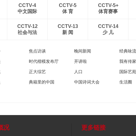
CCTV-4
CCTV-5
CCTV-5+
中文国际
体 育
体育赛事
CCTV-12
CCTV-13
CCTV-14
社会与法
新 闻
少 儿
播
焦点访谈
晚间新闻
经典咏
法
时代楷模发布厅
开讲啦
我有传
然
正大综艺
人口
国际艺
眼
典籍里的中国
中国诗词大会
生活圈
概况
更多链接