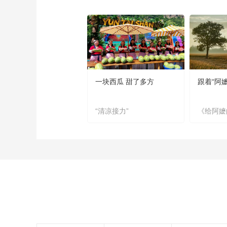
一块西瓜 甜了多方
跟着“阿
“清凉接力”
《给阿嬷