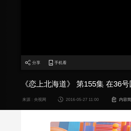
财经
教育
乡村振兴
生态环境
一带一路
大国智造
大国展会
大国保险
云顶对话
CCTV.节目官网
直播
节目单
栏目
片库
分享
手机看
《恋上北海道》 第155集 在3
来源 : 央视网
2016-05-27 11:00
内容