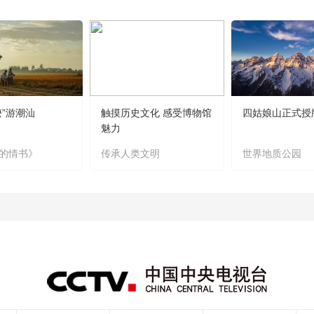
嬷”游潮汕
触摸历史文化 感受博物馆
四姑娘山正式授
魅力
的情书》
传承人类文明
世界地质公园