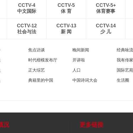
CCTV-4
CCTV-5
CCTV-5+
中文国际
体 育
体育赛事
CCTV-12
CCTV-13
CCTV-14
社会与法
新 闻
少 儿
播
焦点访谈
晚间新闻
经典咏
法
时代楷模发布厅
开讲啦
我有传
然
正大综艺
人口
国际艺
眼
典籍里的中国
中国诗词大会
生活圈
概况
更多链接