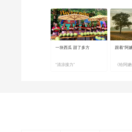
一块西瓜 甜了多方
跟着“阿
“清凉接力”
《给阿嬷