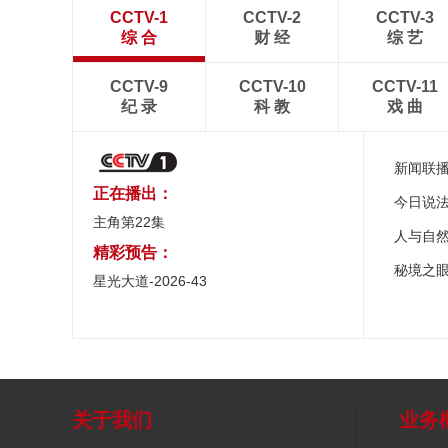
CCTV-1
CCTV-2
CCTV-3
综 合
财 经
综 艺
CCTV-9
CCTV-10
CCTV-11
纪 录
科 教
戏 曲
新闻联
正在播出：
今日说
主角第22集
人与自
精彩预告：
秘境之
星光大道-2026-43
关于我们
业务