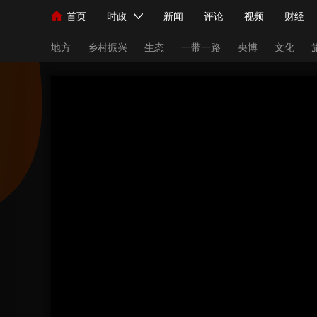
首页
时政
新闻
评论
视频
财经
人民领袖习近平
直播
海外频道
片库
iPanda
栏目大全
联播+
English
中国领导人
节目单
Монгол
听音
央视快评
微视频
习
地方
乡村振兴
生态
一带一路
央博
文化
总台春晚
网络春晚
共产党员网
秧纪录
新闻
国内
国际
评论
经济
军事
人民领袖习近平
联播+
热解读
天天学习
视频
小央视频
小央直播
直播中国
熊猫
现场
前线
比划
快看
蓝海中国
新兵
体育
直播
竞猜
2026年世界杯
2026
VIP会员
CCTV奥林匹克频道
生活体育大会