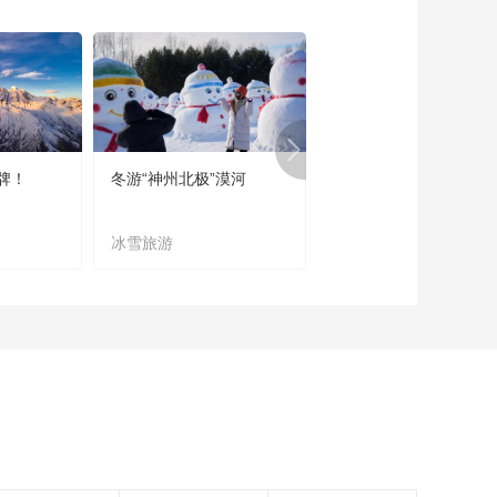
《恋上北海道》 第
137集 北方的湘南--伊
达市
00:23:52
《恋上北海道》 第
136集 石狩市
00:23:58
牌！
冬游“神州北极”漠河
宜居宜业又宜游
《恋上北海道》 第
134集 登别地狱谷
冰雪旅游
农文旅融合
00:23:58
《恋上北海道》 第
135集 三国垰
00:23:58
《恋上北海道》 第
133集 稚内
00:23:58
《恋上北海道》 第
132集 江差町