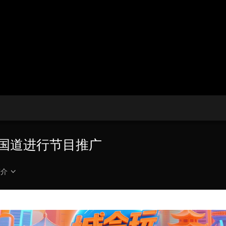
央博
非遗
文化
旅游
科普
健康
乐龄
阅读
云起
超级工厂
智敬中国
全民健康
颜选攻略
海洋
热播榜
总台企业白名单
6号国道进行节目推广
简介