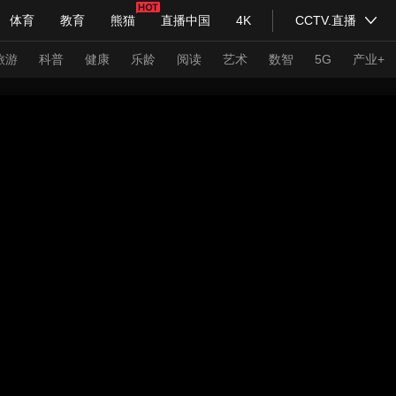
体育
教育
熊猫
直播中国
4K
CCTV.直播
式妙语
主持人
下载央视影音
热解读
天天学习
旅游
科普
健康
乐龄
阅读
艺术
数智
5G
产业+
纪录片网
国家大剧院
大型活动
科技
法治
文娱
人物
公益
图片
习式妙语
央视快评
央视网评
光华锐评
锋面
频道
VR/AR
4K专区
全景新闻
请入列
人生第一次
人生第二次
年冬奥会
CBA
NBA
中超
国足
国际足球
网球
综
体育江湖
文化体育
冰雪道路
足球道路