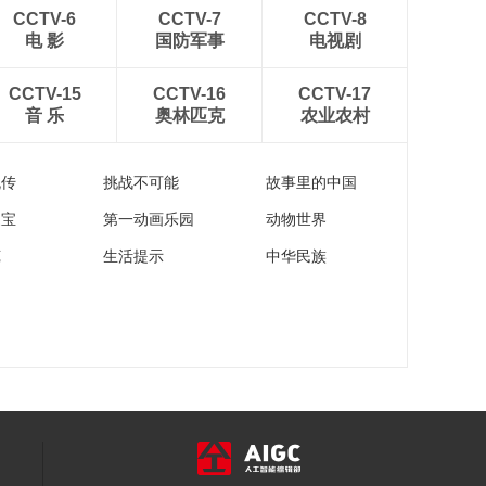
00:23:54
CCTV-6
CCTV-7
CCTV-8
《恋上北海道》 第
电 影
国防军事
电视剧
128集
00:23:59
CCTV-15
CCTV-16
CCTV-17
音 乐
奥林匹克
农业农村
《恋上北海道》 第
129集
00:23:59
流传
挑战不可能
故事里的中国
家宝
第一动画乐园
动物世界
苑
生活提示
中华民族