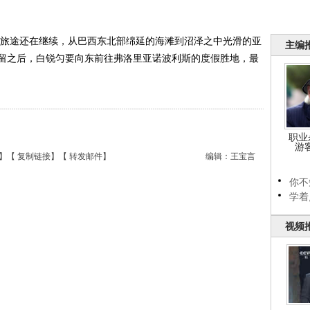
的旅途还在继续，从巴西东北部绵延的海滩到沼泽之中光滑的亚
主编
留之后，白锐匀要向东前往弗洛里亚诺波利斯的度假胜地，最
职业
游
】【
复制链接
】【
转发邮件
】
编辑：王宝言
你不
学着
视频