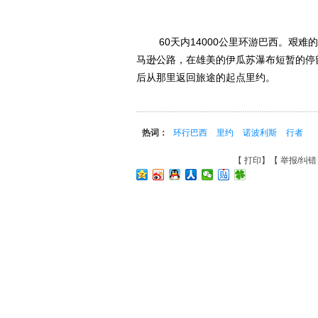
60天内14000公里环游巴西。艰难
马逊公路，在雄美的伊瓜苏瀑布短暂的停
后从那里返回旅途的起点里约。
热词：
环行巴西
里约
诺波利斯
行者
【
打印
】【
举报/纠错