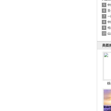
5
中
6
舌
7
一
8
中
9
伦
10
山
美图
秭