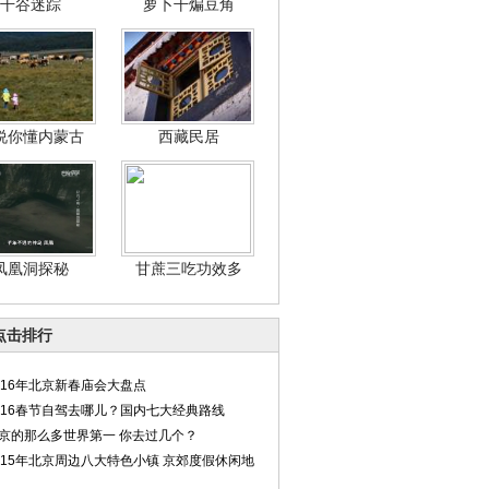
干谷迷踪
萝卜干煸豆角
说你懂内蒙古
西藏民居
凤凰洞探秘
甘蔗三吃功效多
点击排行
016年北京新春庙会大盘点
016春节自驾去哪儿？国内七大经典路线
京的那么多世界第一 你去过几个？
015年北京周边八大特色小镇 京郊度假休闲地