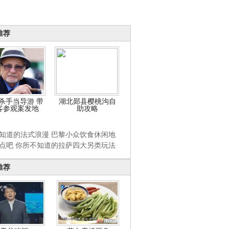
推荐
杀手当导游 带
湖北郧县樱桃沟自
客参观案发地
助攻略
知道的法式浪漫 巴黎小众饮食休闲地
点吧 你所不知道的拉萨四大另类玩法
推荐