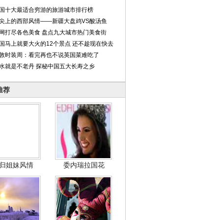
国十大最适合穷游的旅游城市排行榜
尖上的西部风情——新疆大盘鸡VS酸汤鱼
网打尽各色美食 盘点九大城市热门美食街
国马上就要大火的12个景点 还不趁现在快去
敦时装周：看完再也不说英国菜难吃了
水就是不老丹 探秘中国五大长寿之乡
推荐
归姐妹风情
委内瑞拉国花