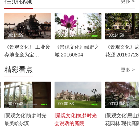
往期视频
更多 >
00:14:59
00:14:59
00:14:59
《景观文化》 工业废
《景观文化》绿野之
《景观文化》
弃地变废为宝
城 20160804
花源 20160728
20160811
精彩看点
更多 >
00:00:42
00:00:53
00:01:04
[景观文化]筑梦时光
[景观文化]筑梦时光
[景观文化]思山
最美哈尔滨
会说话的庭院
花园林 现代庭