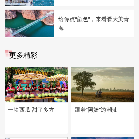
给你点“颜色”，来看看大美青
海
更多精彩
一块西瓜 甜了多方
跟着“阿嬷”游潮汕