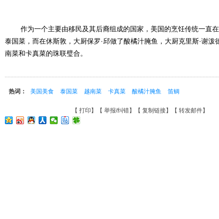
作为一个主要由移民及其后裔组成的国家，美国的烹饪传统一直在不
泰国菜，而在休斯敦，大厨保罗·邱做了酸橘汁腌鱼，大厨克里斯·谢泼
南菜和卡真菜的珠联璧合。
热词：
美国美食
泰国菜
越南菜
卡真菜
酸橘汁腌鱼
笛鲷
【
打印
】【
举报/纠错
】【
复制链接
】【
转发邮件
】