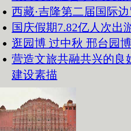
西藏·吉隆第二届国际
国庆假期7.82亿人次出游
逛园博 过中秋 邢台园
营造文旅共融共兴的良
建设素描