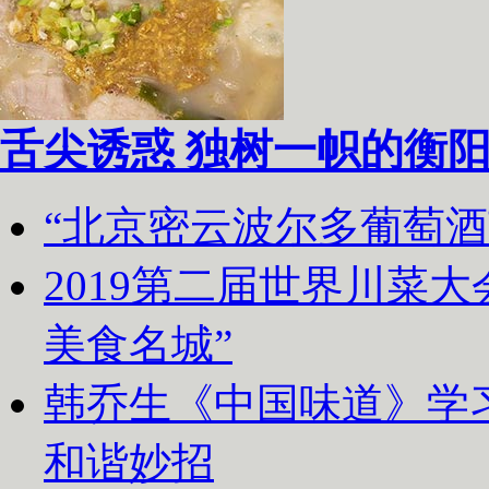
舌尖诱惑 独树一帜的衡
“北京密云波尔多葡萄
2019第二届世界川菜
美食名城”
韩乔生《中国味道》学习
和谐妙招