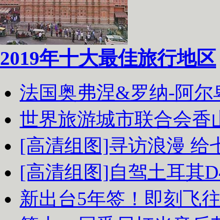
2019年十大最佳旅行地区
法国奥弗涅&罗纳-阿
世界旅游城市联合会香
[高清组图]寻访浪漫 
[高清组图]自驾土耳其D
新出台5年签！即刻飞