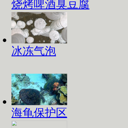
烧烤啤酒臭豆腐
冰冻气泡
海龟保护区