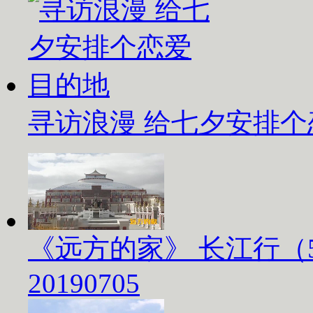
寻访浪漫 给七夕安排
《远方的家》 长江行（
20190705