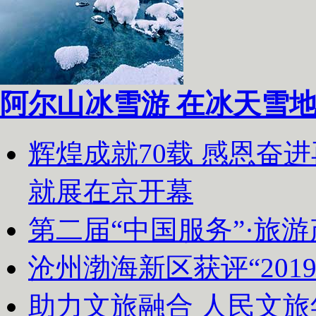
阿尔山冰雪游 在冰天雪
辉煌成就70载 感恩奋
就展在京开幕
第二届“中国服务”·旅
沧州渤海新区获评“20
助力文旅融合 人民文