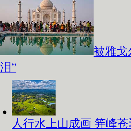
被雅戈
泪”
人行水上山成画 笄峰苍