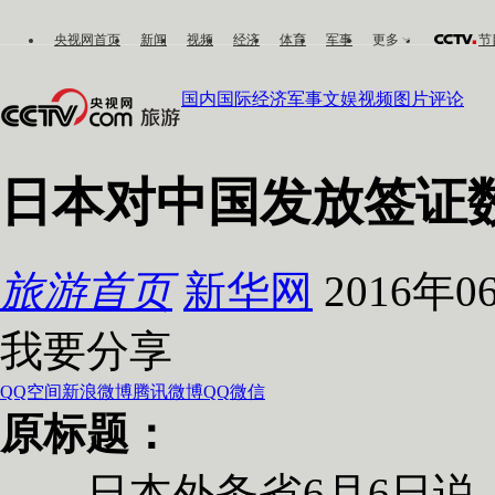
央视网首页
新闻
视频
经济
体育
军事
更多
节
国内
国际
经济
军事
文娱
视频
图片
评论
日本对中国发放签证数
旅游首页
新华网
2016年06
我要分享
QQ空间
新浪微博
腾讯微博
QQ
微信
原标题：
日本外务省6月6日说，