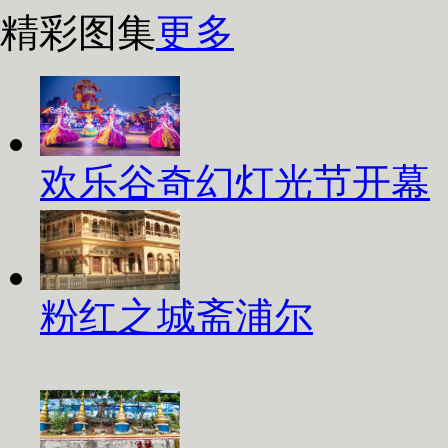
精彩图集
更多
欢乐谷奇幻灯光节开幕
粉红之城斋浦尔