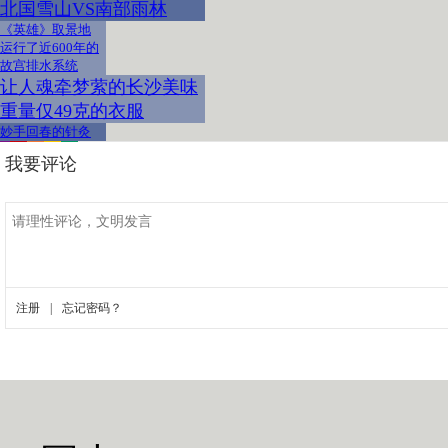
北国雪山VS南部雨林
《英雄》取景地
运行了近600年的
故宫排水系统
让人魂牵梦萦的长沙美味
重量仅49克的衣服
妙手回春的针灸