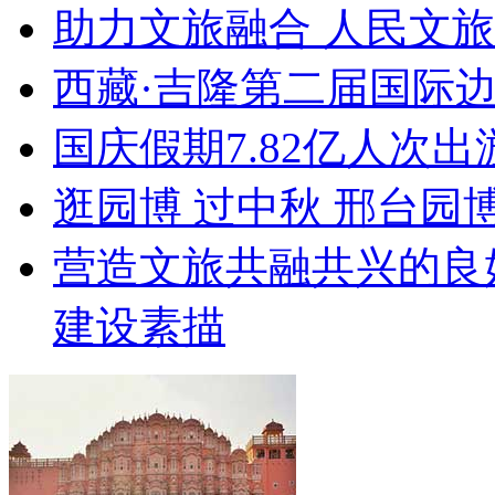
助力文旅融合 人民文
西藏·吉隆第二届国际
国庆假期7.82亿人次出游
逛园博 过中秋 邢台园
营造文旅共融共兴的良
建设素描