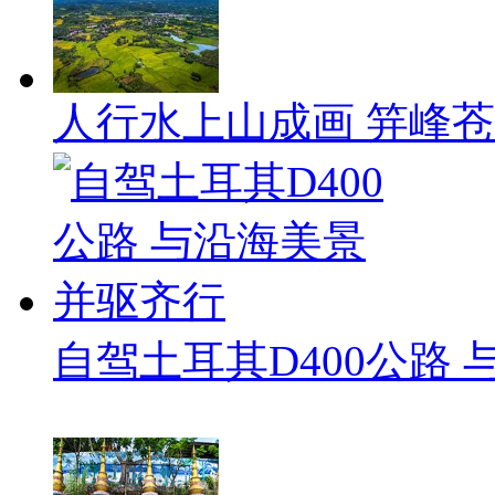
人行水上山成画 笄峰
自驾土耳其D400公路