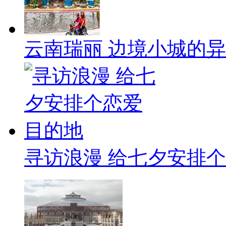
云南瑞丽 边境小城的
寻访浪漫 给七夕安排