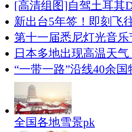
[高清组图]自驾土耳其
新出台5年签！即刻飞
第十一届悉尼灯光音乐
日本多地出现高温天气
“一带一路”沿线40余
全国各地雪景pk