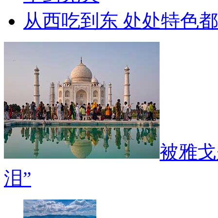
从西吃到东 处处特色
被雅戈
泪”