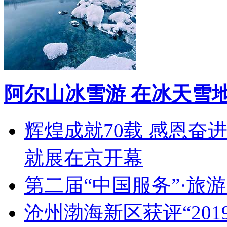
阿尔山冰雪游 在冰天雪
辉煌成就70载 感恩奋
就展在京开幕
第二届“中国服务”·旅
沧州渤海新区获评“20