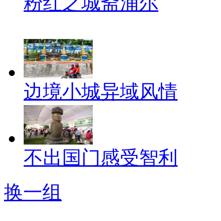
粉红之城斋浦尔
边境小城异域风情
不出国门感受智利
换一组