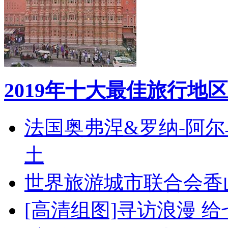
2019年十大最佳旅行地区
法国奥弗涅&罗纳-阿
土
世界旅游城市联合会香
[高清组图]寻访浪漫 