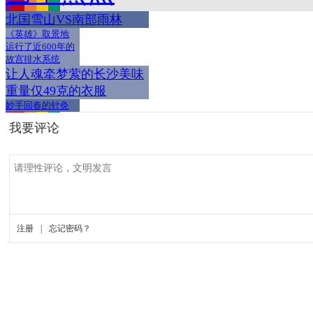
北国雪山VS南部雨林
《英雄》取景地
运行了近600年的
故宫排水系统
让人魂牵梦萦的长沙美味
重量仅49克的衣服
妙手回春的针灸