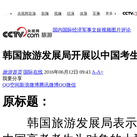
央视网首页
新闻
视频
经济
体育
军事
更多
国内
国际
经济
军事
文娱
视频
图片
评论
韩国旅游发展局开展以中国考
旅游首页
国际在线
2016年06月12日 09:43
A-
A+
我要分享
QQ空间
新浪微博
腾讯微博
QQ
微信
原标题：
韩国旅游发展局表示，