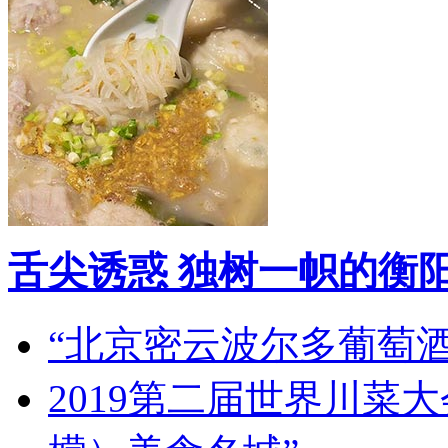
舌尖诱惑 独树一帜的衡
“北京密云波尔多葡萄
2019第二届世界川菜