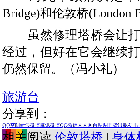
Bridge)和伦敦桥(Londo
虽然修理塔桥会让打车
经过，但好在它会继续
仍然保留。（冯小礼）
旅游台
分享到：
QQ空间
新浪微博
腾讯微博
QQ
微信
人人网
百度贴吧
腾讯朋友
开
相关阅读
伦敦塔桥
|
身体