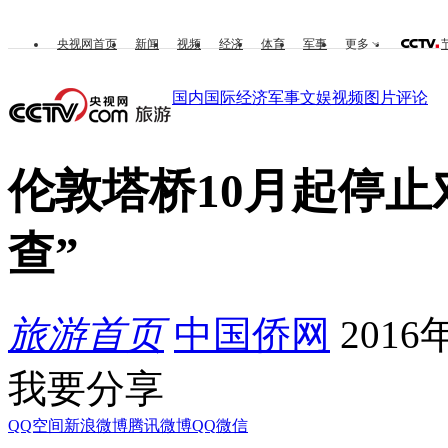
央视网首页
新闻
视频
经济
体育
军事
更多
国内
国际
经济
军事
文娱
视频
图片
评论
伦敦塔桥10月起停止
查”
旅游首页
中国侨网
2016年
我要分享
QQ空间
新浪微博
腾讯微博
QQ
微信