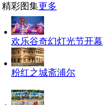
精彩图集
更多
欢乐谷奇幻灯光节开幕
粉红之城斋浦尔