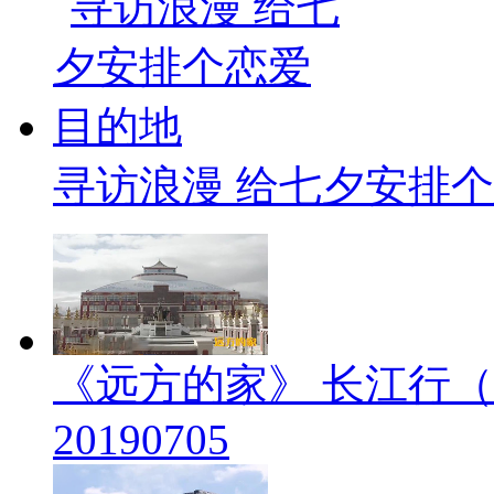
寻访浪漫 给七夕安排
《远方的家》 长江行（
20190705