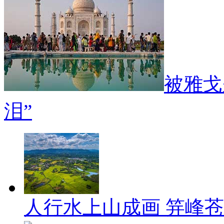
被雅戈
泪”
人行水上山成画 笄峰