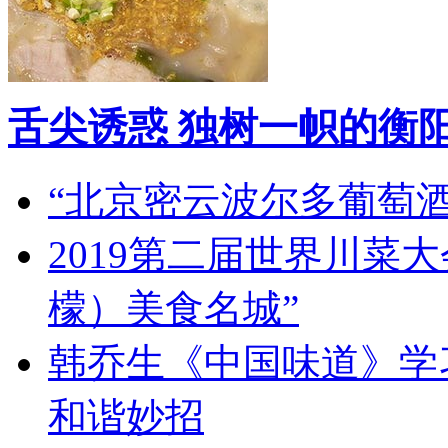
舌尖诱惑 独树一帜的衡
“北京密云波尔多葡萄
2019第二届世界川菜
檬）美食名城”
韩乔生《中国味道》学习
和谐妙招