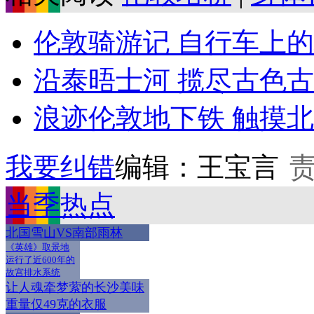
伦敦骑游记 自行车上
沿泰晤士河 揽尽古色古
浪迹伦敦地下铁 触摸北纬
我要纠错
编辑：王宝言
当季热点
北国雪山VS南部雨林
《英雄》取景地
运行了近600年的
故宫排水系统
让人魂牵梦萦的长沙美味
重量仅49克的衣服