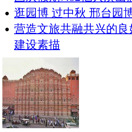
逛园博 过中秋 邢台园
营造文旅共融共兴的良
建设素描