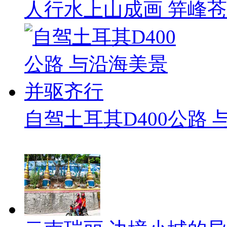
人行水上山成画 笄峰
自驾土耳其D400公路