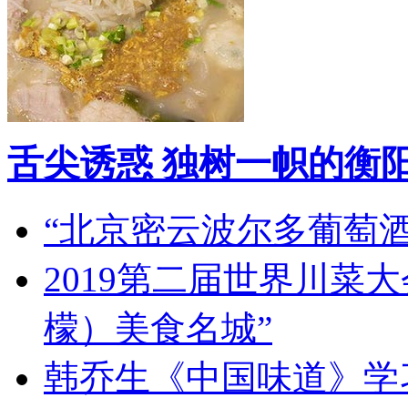
舌尖诱惑 独树一帜的衡
“北京密云波尔多葡萄
2019第二届世界川菜
檬）美食名城”
韩乔生《中国味道》学习