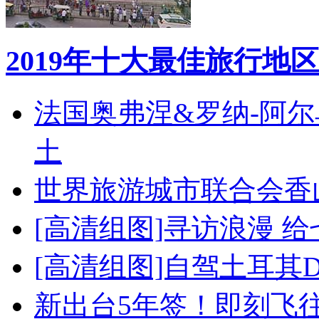
2019年十大最佳旅行地区
法国奥弗涅&罗纳-阿
土
世界旅游城市联合会香
[高清组图]寻访浪漫 
[高清组图]自驾土耳其
新出台5年签！即刻飞