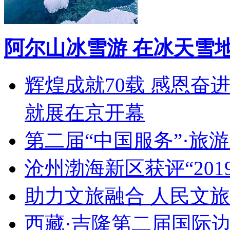
阿尔山冰雪游 在冰天雪
辉煌成就70载 感恩奋
就展在京开幕
第二届“中国服务”·旅
沧州渤海新区获评“20
助力文旅融合 人民文
西藏·吉隆第二届国际