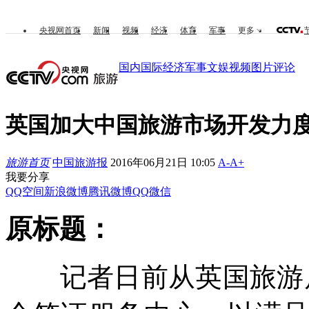
央视网首页
新闻
视频
经济
体育
军事
更多
国内
国际
经济
军事
文娱
视频
图片
评论
英国加大中国旅游市场开发力
旅游首页
中国旅游报
2016年06月21日 10:05
A-
A+
我要分享
QQ空间
新浪微博
腾讯微博
QQ
微信
原标题：
记者日前从英国旅游局