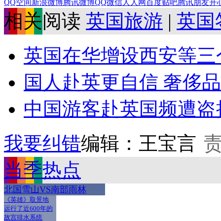
QQ空间
新浪微博
腾讯微博
QQ
微信
人人网
百度贴吧
腾讯朋友
开
相关阅读
英国旅游
|
英国
英国在华增设西安等三个
国人赴英更自信 奢侈品
中国游客赴英国频遭盗抢
我要纠错
编辑：王宝言
当季热点
北国雪山VS南部雨林
《英雄》取景地
运行了近600年的
故宫排水系统