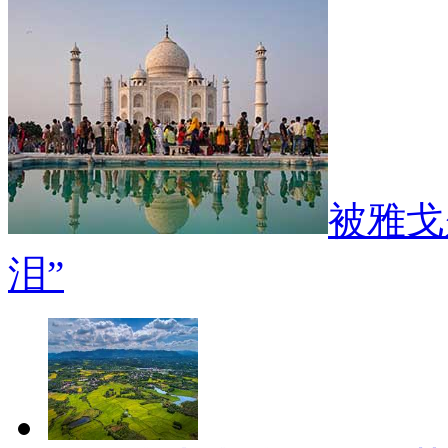
被雅戈
泪”