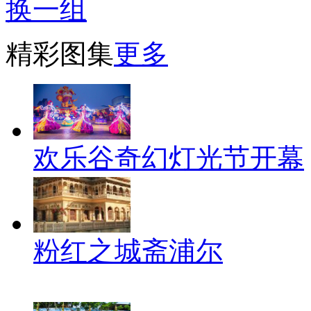
换一组
精彩图集
更多
欢乐谷奇幻灯光节开幕
粉红之城斋浦尔