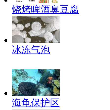
烧烤啤酒臭豆腐
冰冻气泡
海龟保护区