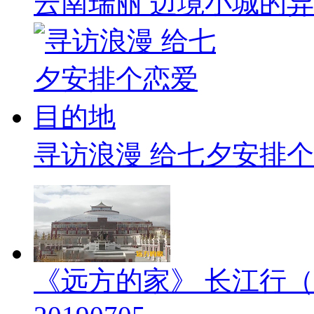
云南瑞丽 边境小城的
寻访浪漫 给七夕安排
《远方的家》 长江行（