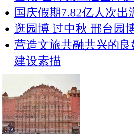
国庆假期7.82亿人次出游
逛园博 过中秋 邢台园
营造文旅共融共兴的良
建设素描