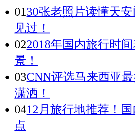
01
30张老照片读懂天
见过！
02
2018年国内旅行时
景！
03
CNN评选马来西亚最
潇洒！
04
12月旅行地推荐！国
点