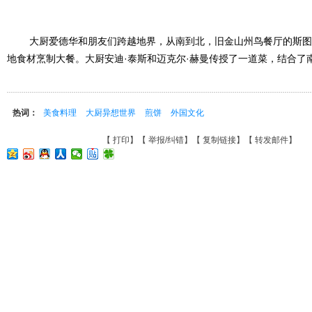
大厨爱德华和朋友们跨越地界，从南到北，旧金山州鸟餐厅的斯图亚
地食材烹制大餐。大厨安迪·泰斯和迈克尔·赫曼传授了一道菜，结合了
热词：
美食料理
大厨异想世界
煎饼
外国文化
【
打印
】【
举报/纠错
】【
复制链接
】【
转发邮件
】